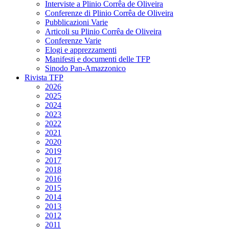
Interviste a Plinio Corrêa de Oliveira
Conferenze di Plinio Corrêa de Oliveira
Pubblicazioni Varie
Articoli su Plinio Corrêa de Oliveira
Conferenze Varie
Elogi e apprezzamenti
Manifesti e documenti delle TFP
Sinodo Pan-Amazzonico
Rivista TFP
2026
2025
2024
2023
2022
2021
2020
2019
2017
2018
2016
2015
2014
2013
2012
2011