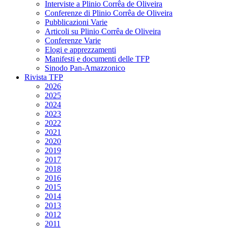
Interviste a Plinio Corrêa de Oliveira
Conferenze di Plinio Corrêa de Oliveira
Pubblicazioni Varie
Articoli su Plinio Corrêa de Oliveira
Conferenze Varie
Elogi e apprezzamenti
Manifesti e documenti delle TFP
Sinodo Pan-Amazzonico
Rivista TFP
2026
2025
2024
2023
2022
2021
2020
2019
2017
2018
2016
2015
2014
2013
2012
2011