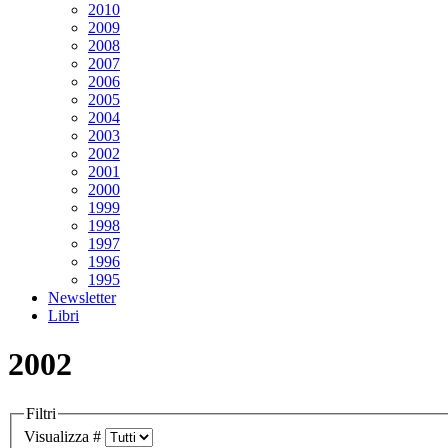
2010
2009
2008
2007
2006
2005
2004
2003
2002
2001
2000
1999
1998
1997
1996
1995
Newsletter
Libri
2002
Filtri
Visualizza #