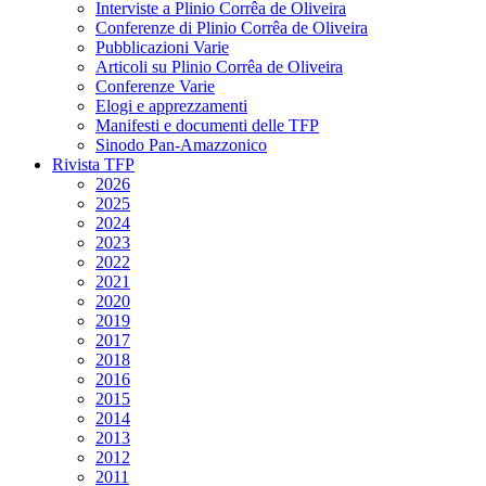
Interviste a Plinio Corrêa de Oliveira
Conferenze di Plinio Corrêa de Oliveira
Pubblicazioni Varie
Articoli su Plinio Corrêa de Oliveira
Conferenze Varie
Elogi e apprezzamenti
Manifesti e documenti delle TFP
Sinodo Pan-Amazzonico
Rivista TFP
2026
2025
2024
2023
2022
2021
2020
2019
2017
2018
2016
2015
2014
2013
2012
2011