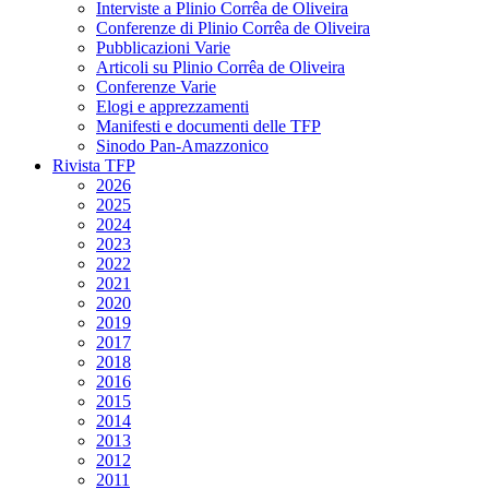
Interviste a Plinio Corrêa de Oliveira
Conferenze di Plinio Corrêa de Oliveira
Pubblicazioni Varie
Articoli su Plinio Corrêa de Oliveira
Conferenze Varie
Elogi e apprezzamenti
Manifesti e documenti delle TFP
Sinodo Pan-Amazzonico
Rivista TFP
2026
2025
2024
2023
2022
2021
2020
2019
2017
2018
2016
2015
2014
2013
2012
2011