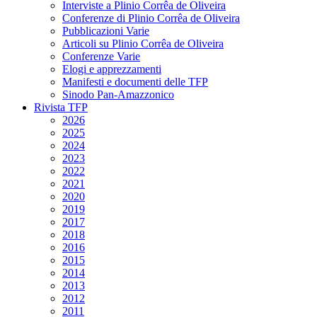
Interviste a Plinio Corrêa de Oliveira
Conferenze di Plinio Corrêa de Oliveira
Pubblicazioni Varie
Articoli su Plinio Corrêa de Oliveira
Conferenze Varie
Elogi e apprezzamenti
Manifesti e documenti delle TFP
Sinodo Pan-Amazzonico
Rivista TFP
2026
2025
2024
2023
2022
2021
2020
2019
2017
2018
2016
2015
2014
2013
2012
2011