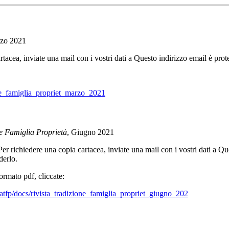
rzo 2021
tacea, inviate una mail con i vostri dati a
Questo indirizzo email è prote
ione_famiglia_propriet_marzo_2021
e Famiglia Proprietà
, Giugno 2021
er richiedere una copia cartacea, inviate una mail con i vostri dati a
Que
derlo.
formato pdf, cliccate:
/atfp/docs/rivista_tradizione_famiglia_propriet_giugno_202