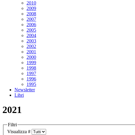
2010
2009
2008
2007
2006
2005
2004
2003
2002
2001
2000
1999
1998
1997
1996
1995
Newsletter
Libri
2021
Filtri
Visualizza #