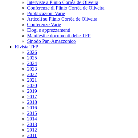
Interviste a Plinio Corrêa de Oliveira
Conferenze di Plinio Corrêa de Oliveira
Pubblicazioni Varie
Articoli su Plinio Corrêa de Oliveira
Conferenze Varie
Elogi e apprezzamenti
Manifesti e documenti delle TFP
Sinodo Pan-Amazzonico
Rivista TFP
2026
2025
2024
2023
2022
2021
2020
2019
2017
2018
2016
2015
2014
2013
2012
2011