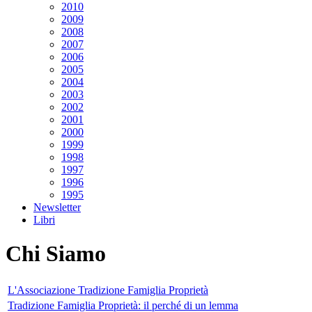
2010
2009
2008
2007
2006
2005
2004
2003
2002
2001
2000
1999
1998
1997
1996
1995
Newsletter
Libri
Chi Siamo
L'Associazione Tradizione Famiglia Proprietà
Tradizione Famiglia Proprietà: il perché di un lemma