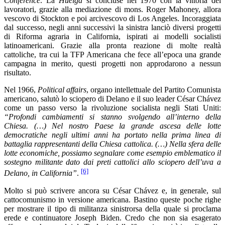
Conference
. La
Huelga
si concluse nel 1970 con la vittoria dei
lavoratori, grazie alla mediazione di mons. Roger Mahoney, allora
vescovo di Stockton e poi arcivescovo di Los Angeles. Incoraggiata
dal successo, negli anni successivi la sinistra lanciò diversi progetti
di Riforma agraria in California, ispirati ai modelli socialisti
latinoamericani. Grazie alla pronta reazione di molte realtà
cattoliche, tra cui la TFP Americana che fece all’epoca una grande
campagna in merito, questi progetti non approdarono a nessun
risultato.
Nel 1966,
Political affairs
, organo intellettuale del Partito Comunista
americano, salutò lo sciopero di Delano e il suo leader César Chávez
come un passo verso la rivoluzione socialista negli Stati Uniti:
“Profondi cambiamenti si stanno svolgendo all’interno della
Chiesa. (…) Nel nostro Paese la grande ascesa delle lotte
democratiche negli ultimi anni ha portato nella prima linea di
battaglia rappresentanti della Chiesa cattolica. (…) Nella sfera delle
lotte economiche, possiamo segnalare come esempio emblematico il
sostegno militante dato dai preti cattolici allo sciopero dell’uva a
[6]
Delano, in California”
.
Molto si può scrivere ancora su César Chávez e, in generale, sul
cattocomunismo in versione americana. Bastino queste poche righe
per mostrare il tipo di militanza sinistrorsa della quale si proclama
erede e continuatore Joseph Biden. Credo che non sia esagerato