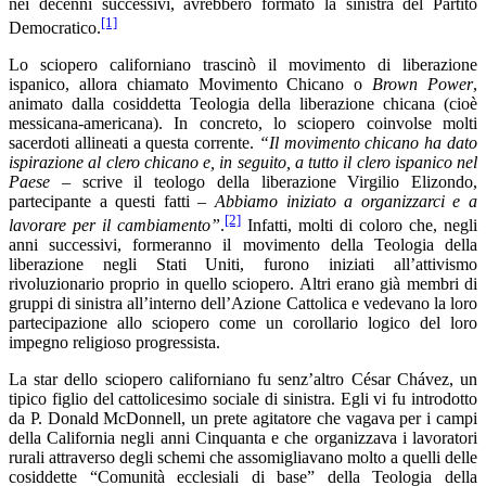
nei decenni successivi, avrebbero formato la sinistra del Partito
[1]
Democratico.
Lo sciopero californiano trascinò il movimento di liberazione
ispanico, allora chiamato Movimento Chicano o
Brown Power
,
animato dalla cosiddetta Teologia della liberazione chicana (cioè
messicana-americana). In concreto, lo sciopero coinvolse molti
sacerdoti allineati a questa corrente.
“Il movimento chicano ha dato
ispirazione al clero chicano e, in seguito, a tutto il clero ispanico nel
Paese
– scrive il teologo della liberazione Virgilio Elizondo,
partecipante a questi fatti –
Abbiamo iniziato a organizzarci e a
[2]
lavorare per il cambiamento”
.
Infatti, molti di coloro che, negli
anni successivi, formeranno il movimento della Teologia della
liberazione negli Stati Uniti, furono iniziati all’attivismo
rivoluzionario proprio in quello sciopero. Altri erano già membri di
gruppi di sinistra all’interno dell’Azione Cattolica e vedevano la loro
partecipazione allo sciopero come un corollario logico del loro
impegno religioso progressista.
La star dello sciopero californiano fu senz’altro César Chávez, un
tipico figlio del cattolicesimo sociale di sinistra. Egli vi fu introdotto
da P. Donald McDonnell, un prete agitatore che vagava per i campi
della California negli anni Cinquanta e che organizzava i lavoratori
rurali attraverso degli schemi che assomigliavano molto a quelli delle
cosiddette “Comunità ecclesiali di base” della Teologia della