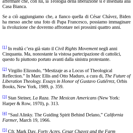
affermare che, con lui, la Teologia della liberazione si è insediata alla
Casa Bianca.
Se a ciò aggiungiamo che, a fianco quella di César Chávez, Biden
ha messo anche una foto di Papa Francesco, possiamo immaginare
la rivoluzione che dovremo affrontare nei prossimi quattro anni.
[1]
In realtà c’era già stato il
Civil Rights Movement
negli anni
Cinquanta. Ma, nonostante la vistosa partecipazione di cattolici,
questo fu piuttosto portato avanti dalla sinistra protestante.
[2]
Virgilio Elizondo, “Mestizaje as a Locus of Theological
Reflection.” In Marc Ellis and Otto Maduro, a cura di,
The Future of
Liberation Theology. Essays in Honor of Gustavo Gutiérrez
, Orbis
Books, New York, 1989, p. 359.
[3]
Stan Steiner,
La Raza. The Mexican Americans
(New York:
Harper & Row, 1970), p. 313.
[4]
“Saul Alinky. The Guiding Spirit Behind Delano,”
California
Farmer
, March 19, 1966.
[5]
Cfr. Mark Day,
Forty Acres. Cesar Chavez and the Farm