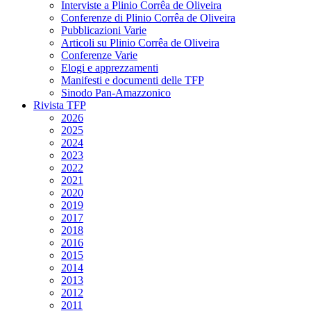
Interviste a Plinio Corrêa de Oliveira
Conferenze di Plinio Corrêa de Oliveira
Pubblicazioni Varie
Articoli su Plinio Corrêa de Oliveira
Conferenze Varie
Elogi e apprezzamenti
Manifesti e documenti delle TFP
Sinodo Pan-Amazzonico
Rivista TFP
2026
2025
2024
2023
2022
2021
2020
2019
2017
2018
2016
2015
2014
2013
2012
2011