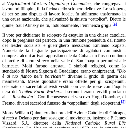
all’
Agricultural Workers Organizing Committee
, che congregava i
lavoratori filippini, fu la fucina dello sciopero delle uve. Lo sciopero,
di per sé una disputa di lavoro locale, fu abilmente trasformato in
una causa nazionale, che galvanizzò la sinistra “cattolica”. Dietro le
[4]
quinte, Saul Alinsky ne fu, indubbiamente, l’eminenza grigia.
Il voto per dichiarare lo sciopero fu eseguito in una chiesa cattolica,
dopo la preghiera del parroco, in una riunione presieduta dal ritratto
del leader socialista e guerrigliero messicano Emiliano Zapata.
Nonostante la flagrante partecipazione di agitatori comunisti -
compresi alcuni arrivati appositamente ​​da Cuba - un flusso continuo
di preti e di suore si recò nella valle di San Joaquín per unirsi alle
barricate. Molti furono arrestati. I simboli religiosi, come lo
stendardo di Nostra Signora di Guadalupe, erano onnipresenti.
“Dio
è al tuo fianco nelle barricate!”
divenne il grido di guerra dei
manifestanti. Messe quotidiane erano offerte per gli scioperanti,
celebrate da sacerdoti attivisti vestiti con casule rosse con l’aquila
nera dell’
United Farm Workers
. I sermoni erano fervidi proclama
alla
“Revolución”
. Con il consenso del vescovo Hugh Donohoe, di
[5]
Fresno, diversi sacerdoti funsero da “cappellani” degli scioperanti.
Mons. William Quinn, ex direttore dell’Azione Cattolica di Chicago,
si recò a Delano per dare sostegno al movimento, insieme a P. James
Vizzard, S.J., direttore della
National Catholic Rural Life