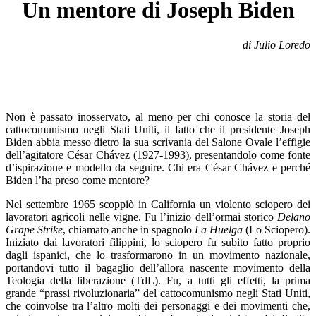
Un mentore di Joseph Biden
di Julio Loredo
Non è passato inosservato, al meno per chi conosce la storia del
cattocomunismo negli Stati Uniti, il fatto che il presidente Joseph
Biden abbia messo dietro la sua scrivania del Salone Ovale l’effigie
dell’agitatore César Chávez (1927-1993), presentandolo come fonte
d’ispirazione e modello da seguire. Chi era César Chávez e perché
Biden l’ha preso come mentore?
Nel settembre 1965 scoppiò in California un violento sciopero dei
lavoratori agricoli nelle vigne. Fu l’inizio dell’ormai storico
Delano
Grape Strike
, chiamato anche in spagnolo
La Huelga
(Lo Sciopero).
Iniziato dai lavoratori filippini, lo sciopero fu subito fatto proprio
dagli ispanici, che lo trasformarono in un movimento nazionale,
portandovi tutto il bagaglio dell’allora nascente movimento della
Teologia della liberazione (TdL). Fu, a tutti gli effetti, la prima
grande “prassi rivoluzionaria” del cattocomunismo negli Stati Uniti,
che coinvolse tra l’altro molti dei personaggi e dei movimenti che,