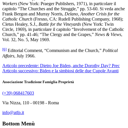
Workers
(New York: Praeger Publishers, 1971), in particolare il
capitolo “The Churches and the Struggle,” pp. 53-60. Si veda anche
Frank Bergon and Murray Norris,
Delano, Another Crisis for the
Catholic Church
(Fresno, CA: Rudell Publishing Company, 1968);
Cletus Healey, S.J.,
Battle for the Vineyards
(New York: Twin
Circle, 1969), in particolare il capitolo “Involvement of the Catholic
Church,” pp. 41-46; “The Clergy and the Grapes,”
News & Views
,
Vol. 32, No. 5, May 1969.
[6]
Editorial Comment, “Communism and the Church,”
Political
Affairs
, July 1966.
Articolo precedente: Dietro Joe Biden, anche Dorothy Day?
Prec
Articolo successivo: Biden e la simbiosi delle due Cupole
Avanti
Associazione Tradizione Famiglia Proprietà
(+39) 068417603
Via Nizza, 110 - 00198 - Roma
info@atfp.it
Bottom Menù