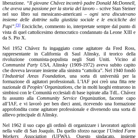
liberazione.
“Il giovane Chávez incontrò padre Donald McDonnell,
che aveva una passione per la storia del lavoro
– scrive Stan Steiner
nel suo libro sui messicano-americani –
ogni sera discutevano
insieme delle dottrine sulla giustizia sociale e le encicliche dei
[3]
Papi”
.
Encicliche, commento io, interpretate sempre dal punto di
vista di quel cattolicesimo democratico condannato da Leone XIII e
da S. Pio X.
Nel 1952 Chávez fu ingaggiato come agitatore da Fred Ross,
rappresentante in California di Saul Alinsky, il teorico della
rivoluzione comunista-populista negli Stati Uniti. Vicino al
Communist Party USA
, Alinsky (1909-1972) aveva subito capito
che doveva lavorare insieme alla sinistra “cattolica”. Nel 1940 fondò
l’
Industrial Areas Foundation
, una sorta di università per la
formazione di agitatori professionali. L’IAF poi creò una fitta rete
nazionale di
Peoples’ Organizations
, che in molti luoghi entrarono in
simbiosi con le Comunità ecclesiali di base ispirate alla TdL. Chávez
fu assunto alla
Community Service Organization
, facente capo
all’IAF, e vi lavorò per ben dieci anni, ricevendo una formazione
approfondita come agitatore professionale e divenendo una sorta di
allievo principale di Alinsky.
Nel 1962 il suo capo gli ordinò di organizzare i lavoratori agricoli
nella valle di San Joaquín. Da quello sforzo nacque l’
United Farm
Workers Association
(UFWA). Questo sindacato, insieme