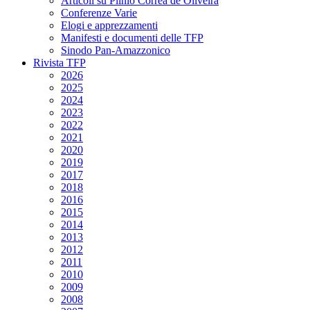
Articoli su Plinio Corrêa de Oliveira
Conferenze Varie
Elogi e apprezzamenti
Manifesti e documenti delle TFP
Sinodo Pan-Amazzonico
Rivista TFP
2026
2025
2024
2023
2022
2021
2020
2019
2017
2018
2016
2015
2014
2013
2012
2011
2010
2009
2008