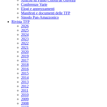
Articoli su Plinio Corrêa de Oliveira
Conferenze Varie
Elogi e apprezzamenti
Manifesti e documenti delle TFP
Sinodo Pan-Amazzonico
Rivista TFP
2026
2025
2024
2023
2022
2021
2020
2019
2017
2018
2016
2015
2014
2013
2012
2011
2010
2009
2008