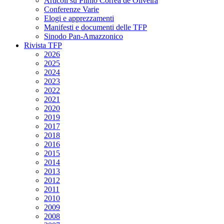
Articoli su Plinio Corrêa de Oliveira
Conferenze Varie
Elogi e apprezzamenti
Manifesti e documenti delle TFP
Sinodo Pan-Amazzonico
Rivista TFP
2026
2025
2024
2023
2022
2021
2020
2019
2017
2018
2016
2015
2014
2013
2012
2011
2010
2009
2008