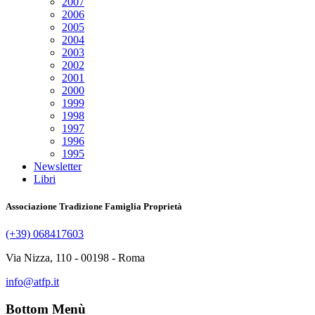
2007
2006
2005
2004
2003
2002
2001
2000
1999
1998
1997
1996
1995
Newsletter
Libri
Associazione Tradizione Famiglia Proprietà
(+39) 068417603
Via Nizza, 110 - 00198 - Roma
info@atfp.it
Bottom Menù