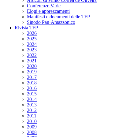
Articoli su Plinio Corrêa de Oliveira
Conferenze Varie
Elogi e apprezzamenti
Manifesti e documenti delle TFP
Sinodo Pan-Amazzonico
Rivista TFP
2026
2025
2024
2023
2022
2021
2020
2019
2017
2018
2016
2015
2014
2013
2012
2011
2010
2009
2008