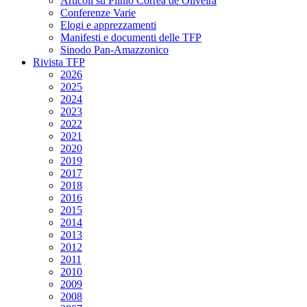
Articoli su Plinio Corrêa de Oliveira
Conferenze Varie
Elogi e apprezzamenti
Manifesti e documenti delle TFP
Sinodo Pan-Amazzonico
Rivista TFP
2026
2025
2024
2023
2022
2021
2020
2019
2017
2018
2016
2015
2014
2013
2012
2011
2010
2009
2008