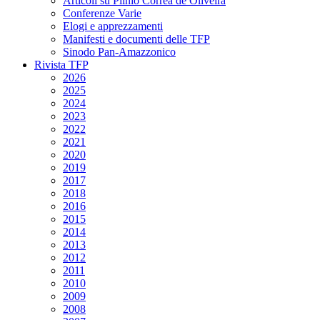
Articoli su Plinio Corrêa de Oliveira
Conferenze Varie
Elogi e apprezzamenti
Manifesti e documenti delle TFP
Sinodo Pan-Amazzonico
Rivista TFP
2026
2025
2024
2023
2022
2021
2020
2019
2017
2018
2016
2015
2014
2013
2012
2011
2010
2009
2008