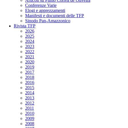
Articoli su Plinio Corrêa de Oliveira
Conferenze Varie
Elogi e apprezzamenti
Manifesti e documenti delle TFP
Sinodo Pan-Amazzonico
Rivista TFP
2026
2025
2024
2023
2022
2021
2020
2019
2017
2018
2016
2015
2014
2013
2012
2011
2010
2009
2008