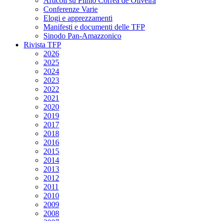
Articoli su Plinio Corrêa de Oliveira
Conferenze Varie
Elogi e apprezzamenti
Manifesti e documenti delle TFP
Sinodo Pan-Amazzonico
Rivista TFP
2026
2025
2024
2023
2022
2021
2020
2019
2017
2018
2016
2015
2014
2013
2012
2011
2010
2009
2008