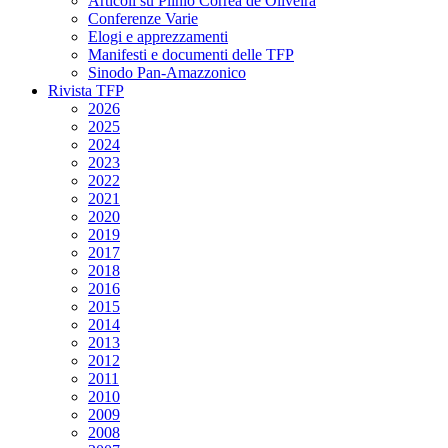
Articoli su Plinio Corrêa de Oliveira
Conferenze Varie
Elogi e apprezzamenti
Manifesti e documenti delle TFP
Sinodo Pan-Amazzonico
Rivista TFP
2026
2025
2024
2023
2022
2021
2020
2019
2017
2018
2016
2015
2014
2013
2012
2011
2010
2009
2008