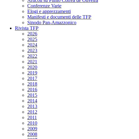
Articoli su Plinio Corrêa de Oliveira
Conferenze Varie
Elogi e apprezzamenti
Manifesti e documenti delle TFP
Sinodo Pan-Amazzonico
Rivista TFP
2026
2025
2024
2023
2022
2021
2020
2019
2017
2018
2016
2015
2014
2013
2012
2011
2010
2009
2008