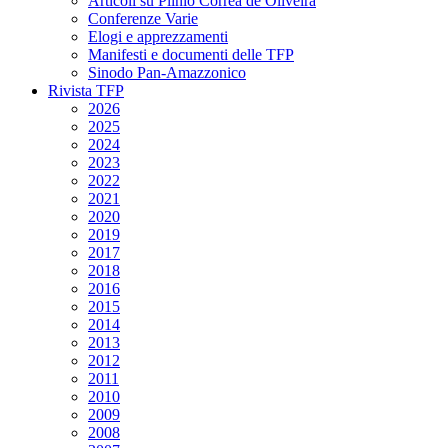
Articoli su Plinio Corrêa de Oliveira
Conferenze Varie
Elogi e apprezzamenti
Manifesti e documenti delle TFP
Sinodo Pan-Amazzonico
Rivista TFP
2026
2025
2024
2023
2022
2021
2020
2019
2017
2018
2016
2015
2014
2013
2012
2011
2010
2009
2008