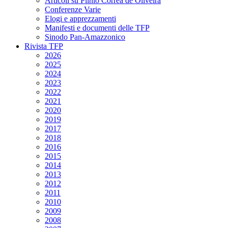
Articoli su Plinio Corrêa de Oliveira
Conferenze Varie
Elogi e apprezzamenti
Manifesti e documenti delle TFP
Sinodo Pan-Amazzonico
Rivista TFP
2026
2025
2024
2023
2022
2021
2020
2019
2017
2018
2016
2015
2014
2013
2012
2011
2010
2009
2008