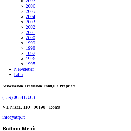
2007
2006
2005
2004
2003
2002
2001
2000
1999
1998
1997
1996
1995
Newsletter
Libri
Associazione Tradizione Famiglia Proprietà
(+39) 068417603
Via Nizza, 110 - 00198 - Roma
info@atfp.it
Bottom Menù