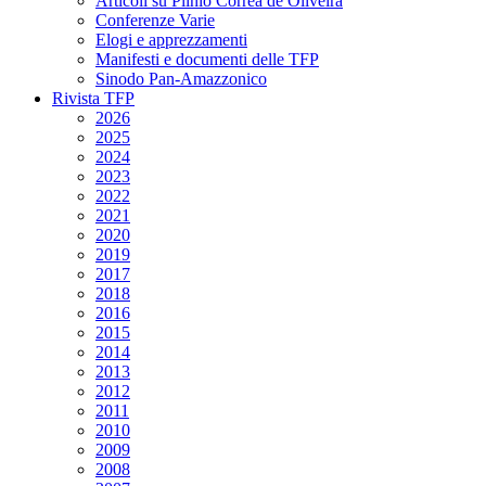
Articoli su Plinio Corrêa de Oliveira
Conferenze Varie
Elogi e apprezzamenti
Manifesti e documenti delle TFP
Sinodo Pan-Amazzonico
Rivista TFP
2026
2025
2024
2023
2022
2021
2020
2019
2017
2018
2016
2015
2014
2013
2012
2011
2010
2009
2008