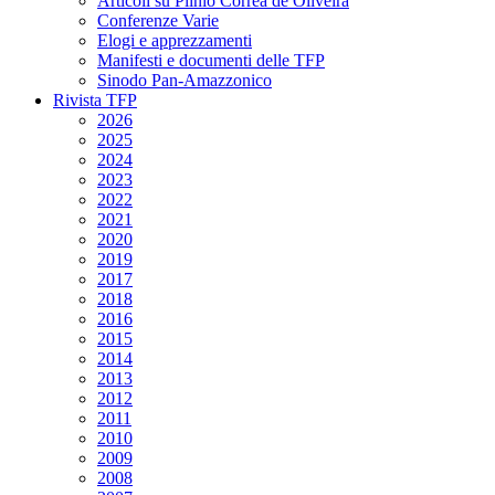
Articoli su Plinio Corrêa de Oliveira
Conferenze Varie
Elogi e apprezzamenti
Manifesti e documenti delle TFP
Sinodo Pan-Amazzonico
Rivista TFP
2026
2025
2024
2023
2022
2021
2020
2019
2017
2018
2016
2015
2014
2013
2012
2011
2010
2009
2008