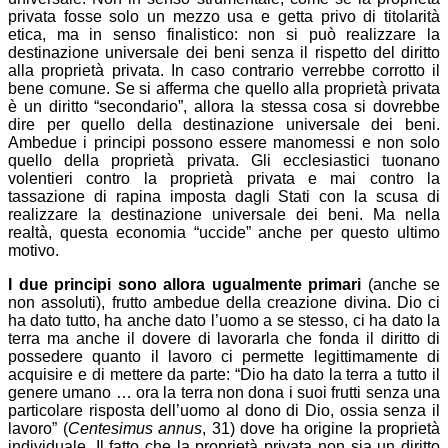
privata fosse solo un mezzo usa e getta privo di titolarità
etica, ma in senso finalistico: non si può realizzare la
destinazione universale dei beni senza il rispetto del diritto
alla proprietà privata. In caso contrario verrebbe corrotto il
bene comune. Se si afferma che quello alla proprietà privata
è un diritto “secondario”, allora la stessa cosa si dovrebbe
dire per quello della destinazione universale dei beni.
Ambedue i principi possono essere manomessi e non solo
quello della proprietà privata. Gli ecclesiastici tuonano
volentieri contro la proprietà privata e mai contro la
tassazione di rapina imposta dagli Stati con la scusa di
realizzare la destinazione universale dei beni. Ma nella
realtà, questa economia “uccide” anche per questo ultimo
motivo.
I due principi sono allora ugualmente primari
(anche se
non assoluti), frutto ambedue della creazione divina. Dio ci
ha dato tutto, ha anche dato l’uomo a se stesso, ci ha dato la
terra ma anche il dovere di lavorarla che fonda il diritto di
possedere quanto il lavoro ci permette legittimamente di
acquisire e di mettere da parte: “Dio ha dato la terra a tutto il
genere umano … ora la terra non dona i suoi frutti senza una
particolare risposta dell’uomo al dono di Dio, ossia senza il
lavoro” (
Centesimus annus
, 31) dove ha origine la proprietà
individuale. Il fatto che la proprietà privata non sia un diritto