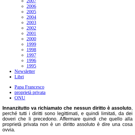
2007
2006
2005
2004
2003
2002
2001
2000
1999
1998
1997
1996
1995
Newsletter
Libri
Papa Francesco
proprietà privata
ONU
Innanzitutto va richiamato che nessun diritto è assoluto
,
perché tutti i diritti sono legittimati, e quindi limitati, da dei
doveri che li precedono. Affermare quindi che quello alla
proprietà privata non è un diritto assoluto è dire una cosa
ovvia.