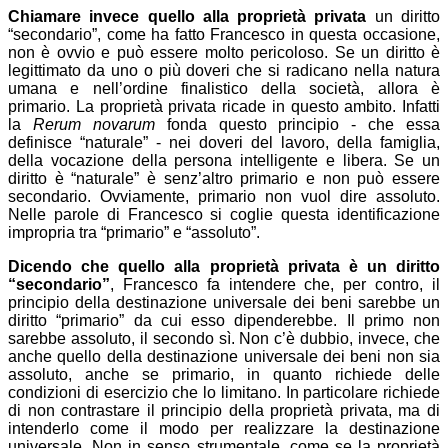
Chiamare invece quello alla proprietà privata
un diritto
“secondario”, come ha fatto Francesco in questa occasione,
non è ovvio e può essere molto pericoloso. Se un diritto è
legittimato da uno o più doveri che si radicano nella natura
umana e nell’ordine finalistico della società, allora è
primario. La proprietà privata ricade in questo ambito. Infatti
la
Rerum novarum
fonda questo principio - che essa
definisce “naturale” - nei doveri del lavoro, della famiglia,
della vocazione della persona intelligente e libera. Se un
diritto è “naturale” è senz’altro primario e non può essere
secondario. Ovviamente, primario non vuol dire assoluto.
Nelle parole di Francesco si coglie questa identificazione
impropria tra “primario” e “assoluto”.
Dicendo che quello alla proprietà privata è un diritto
“secondario”
, Francesco fa intendere che, per contro, il
principio della destinazione universale dei beni sarebbe un
diritto “primario” da cui esso dipenderebbe. Il primo non
sarebbe assoluto, il secondo sì. Non c’è dubbio, invece, che
anche quello della destinazione universale dei beni non sia
assoluto, anche se primario, in quanto richiede delle
condizioni di esercizio che lo limitano. In particolare richiede
di non contrastare il principio della proprietà privata, ma di
intenderlo come il modo per realizzare la destinazione
universale. Non in senso strumentale, come se la proprietà