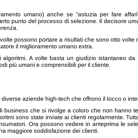
ramento umano) anche se “astuzia per fare affari
rto punto del processo di selezione. Il decisore uma
erenza.
a volte possono portare a risultati che sono otto volt
matore il miglioramento umano extra.
 algoritmi. A volte basta un giudizio istantaneo da 
modi più umani e comprensibili per il cliente.
di diverse aziende high-tech che offrono il tocco o in
 business che si rivolge a coloro che non hanno tempo
tmi sono state inviate ai clienti regolarmente. Tutta
consumatori. Ora possono vedere in anteprima le sel
 una maggiore soddisfazione dei clienti.