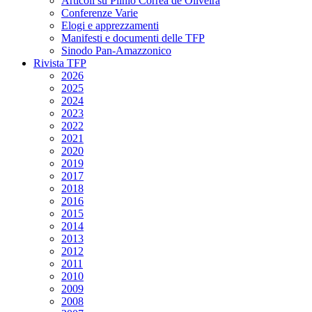
Articoli su Plinio Corrêa de Oliveira
Conferenze Varie
Elogi e apprezzamenti
Manifesti e documenti delle TFP
Sinodo Pan-Amazzonico
Rivista TFP
2026
2025
2024
2023
2022
2021
2020
2019
2017
2018
2016
2015
2014
2013
2012
2011
2010
2009
2008