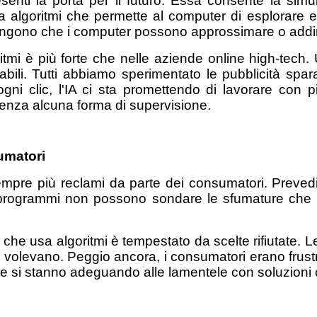
ppresenti la porta per il futuro. Essa consente la 
lgoritmi che permette al computer di esplorare e ada
ostengono che i computer possono approssimare o addi
itmi è più forte che nelle aziende online high-tech
abili. Tutti abbiamo sperimentato le pubblicità sp
ni clic, l'IA ci sta promettendo di lavorare con pi
senza alcuna forma di supervisione.
umatori
mpre più reclami da parte dei consumatori. Prevedibi
 programmi non possono sondare le sfumature che 
che usa algoritmi è tempestato da scelte rifiutate. 
volevano. Peggio ancora, i consumatori erano frustrati
ziende si stanno adeguando alle lamentele con soluzio