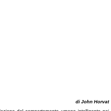
di
J
o
hn
Horvat