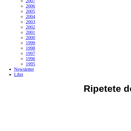
2007
2006
2005
2004
2003
2002
2001
2000
1999
1998
1997
1996
1995
Newsletter
Libri
Ripetete d