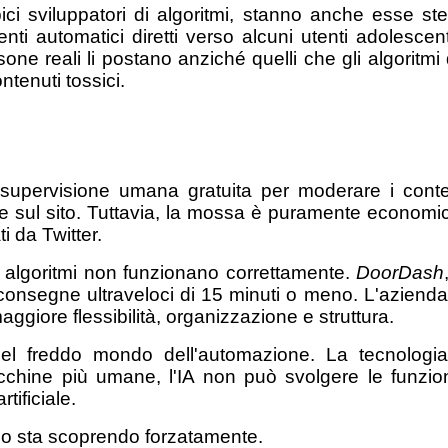
pici sviluppatori di algoritmi, stanno anche esse 
 automatici diretti verso alcuni utenti adolescent
rsone reali li postano anziché quelli che gli algoritm
ntenuti tossici.
a supervisione umana gratuita per moderare i conte
one sul sito. Tuttavia, la mossa è puramente economi
i da Twitter.
i algoritmi non funzionano correttamente.
DoorDash
 consegne ultraveloci di 15 minuti o meno. L'azien
aggiore flessibilità, organizzazione e struttura.
 freddo mondo dell'automazione. La tecnologia e
chine più umane, l'IA non può svolgere le funzion
rtificiale.
 lo sta scoprendo forzatamente.