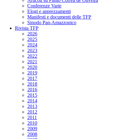
Articoli su Plinio Corrêa de Oliveira
Conferenze Varie
Elogi e apprezzamenti
Manifesti e documenti delle TFP
Sinodo Pan-Amazzonico
Rivista TFP
2026
2025
2024
2023
2022
2021
2020
2019
2017
2018
2016
2015
2014
2013
2012
2011
2010
2009
2008