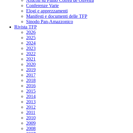
Articoli su Plinio Corrêa de Oliveira
Conferenze Varie
Elogi e apprezzamenti
Manifesti e documenti delle TFP
Sinodo Pan-Amazzonico
Rivista TFP
2026
2025
2024
2023
2022
2021
2020
2019
2017
2018
2016
2015
2014
2013
2012
2011
2010
2009
2008