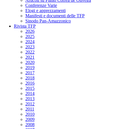
Articoli su Plinio Corrêa de Oliveira
Conferenze Varie
Elogi e apprezzamenti
Manifesti e documenti delle TFP
Sinodo Pan-Amazzonico
Rivista TFP
2026
2025
2024
2023
2022
2021
2020
2019
2017
2018
2016
2015
2014
2013
2012
2011
2010
2009
2008