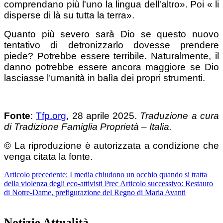
comprendano più l'uno la lingua dell'altro». Poi « li
disperse di là su tutta la terra».
Quanto più severo sarà Dio se questo nuovo
tentativo di detronizzarlo dovesse prendere
piede? Potrebbe essere terribile. Naturalmente, il
danno potrebbe essere ancora maggiore se Dio
lasciasse l’umanità in balìa dei propri strumenti.
Fonte
:
Tfp.org
, 28 aprile 2025.
Traduzione a cura
di Tradizione Famiglia Proprietà – Italia.
© La riproduzione è autorizzata a condizione che
venga citata la fonte.
Articolo precedente: I media chiudono un occhio quando si tratta
della violenza degli eco-attivisti
Prec
Articolo successivo: Restauro
di Notre-Dame, prefigurazione del Regno di Maria
Avanti
Notizie Attualità