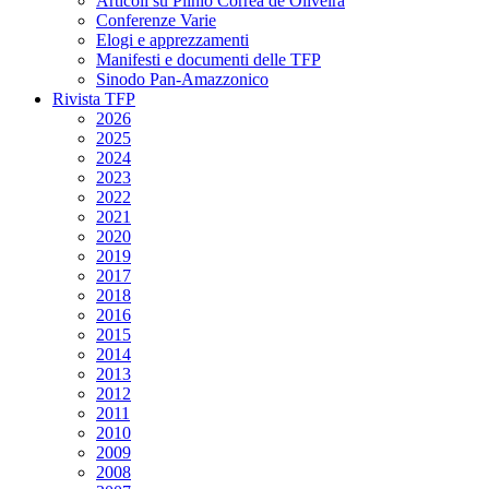
Articoli su Plinio Corrêa de Oliveira
Conferenze Varie
Elogi e apprezzamenti
Manifesti e documenti delle TFP
Sinodo Pan-Amazzonico
Rivista TFP
2026
2025
2024
2023
2022
2021
2020
2019
2017
2018
2016
2015
2014
2013
2012
2011
2010
2009
2008