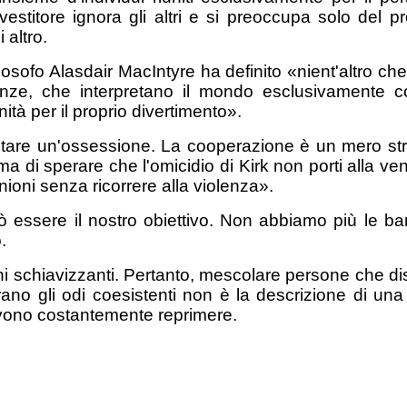
estitore ignora gli altri e si preoccupa solo del pro
 altro.
filosofo Alasdair MacIntyre ha definito «nient'altro ch
renze, che interpretano il mondo esclusivamente c
ità per il proprio divertimento».
entare un'ossessione. La cooperazione è un mero s
a di sperare che l'omicidio di Kirk non porti alla v
ioni senza ricorrere alla violenza».
 essere il nostro obiettivo. Non abbiamo più le bar
.
ni schiavizzanti. Pertanto, mescolare persone che dis
ebrano gli odi coesistenti non è la descrizione di 
 devono costantemente reprimere.