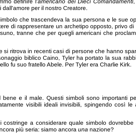
mmo definire l'
americano dei Dieci Comandamenti
,
i dall'amore per il nostro Creatore.
imbolo che trascendeva la sua persona e le sue op
e di rappresentare un archetipo opposto, privo di ri
ssuno, tranne che per quegli americani che proclam
e si ritrova in recenti casi di persone che hanno spa
rsonaggio biblico Caino, Tyler ha portato la sua rab
llo fu suo fratello Abele. Per Tyler era Charlie Kirk.
il bene e il male. Questi simboli sono importanti p
mente visibili ideali invisibili, spingendo così l
 ci costringe a considerare quale simbolo dovrebb
ncora più seria: siamo ancora
una
nazione?