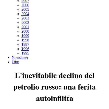
2007
2006
2005
2004
2003
2002
2001
2000
1999
1998
1997
1996
1995
Newsletter
Libri
L'inevitabile declino del
petrolio russo: una ferita
autoinflitta