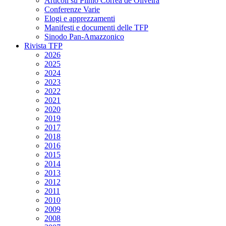
Articoli su Plinio Corrêa de Oliveira
Conferenze Varie
Elogi e apprezzamenti
Manifesti e documenti delle TFP
Sinodo Pan-Amazzonico
Rivista TFP
2026
2025
2024
2023
2022
2021
2020
2019
2017
2018
2016
2015
2014
2013
2012
2011
2010
2009
2008