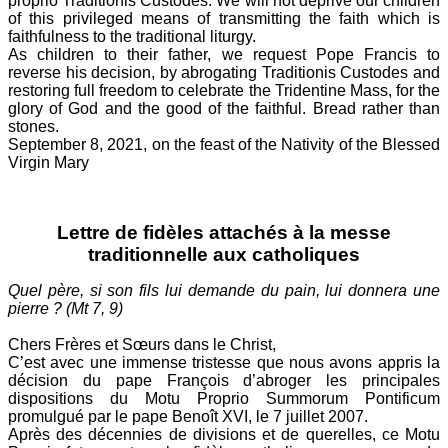
proprio Traditionis Custodes. We will not deprive our children
of this privileged means of transmitting the faith which is
faithfulness to the traditional liturgy.
As children to their father, we request Pope Francis to
reverse his decision, by abrogating Traditionis Custodes and
restoring full freedom to celebrate the Tridentine Mass, for the
glory of God and the good of the faithful. Bread rather than
stones.
September 8, 2021, on the feast of the Nativity of the Blessed
Virgin Mary
Lettre de fidèles attachés à la messe
traditionnelle aux catholiques
Quel père, si son fils lui demande du pain, lui donnera une
pierre ? (Mt 7, 9)
Chers Frères et Sœurs dans le Christ,
C’est avec une immense tristesse que nous avons appris la
décision du pape François d’abroger les principales
dispositions du Motu Proprio Summorum Pontificum
promulgué par le pape Benoît XVI, le 7 juillet 2007.
Après des décennies de divisions et de querelles, ce Motu