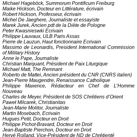
Michael Hageböck, Summorum Pontificum Freiburg
Maike Hickson, Docteur en Littérature, écrivain
Robert Hickson, Professeur, écrivain
Michel De Jaeghere, Journaliste et essayiste
Marek Jurek, Ancien pdt de la Diète de Pologne
Peter Kwasnieswki Ecrivain
Philippe Lauvaux, ULB Paris Assas
Pierre de Lauzun, Haut fonctionnaire Ecrivain
Massimo de Leonardis, President International Commission
of Military History
Anne le Pape, Journaliste
Christian Marquant, Président de Paix Liturgique
Michael Matt, The Remnant
Roberto de Mattei, Ancien président du CNR (CNRS italien)
Jean-Pierre Maugendre, Renaissance Catholique
Philippe Maxence, Rédacteur en Chef de L’Homme
Nouveau
Charles de Meyer, Président de SOS Chrétiens d’Orient
Paweł Milcarek, Christianitas
Jean-Marie Molitor, Journaliste
Martin Mosebach, Ecrivain
Hugues Petit, Docteur en Droit
Philippe Pichot-Bravard, Docteur en Droit
Jean-Baptiste Pierchon, Docteur en Droit
Hervé Rolland, Vice-Président de ND de Chrétienté