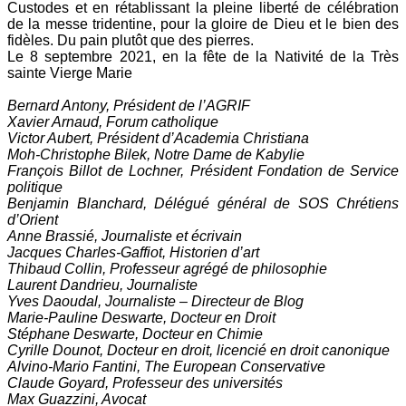
Custodes et en rétablissant la pleine liberté de célébration
de la messe tridentine, pour la gloire de Dieu et le bien des
fidèles. Du pain plutôt que des pierres.
Le 8 septembre 2021, en la fête de la Nativité de la Très
sainte Vierge Marie
Bernard Antony, Président de l’AGRIF
Xavier Arnaud, Forum catholique
Victor Aubert, Président d’Academia Christiana
Moh-Christophe Bilek, Notre Dame de Kabylie
François Billot de Lochner, Président Fondation de Service
politique
Benjamin Blanchard, Délégué général de SOS Chrétiens
d’Orient
Anne Brassié, Journaliste et écrivain
Jacques Charles-Gaffiot, Historien d’art
Thibaud Collin, Professeur agrégé de philosophie
Laurent Dandrieu, Journaliste
Yves Daoudal, Journaliste – Directeur de Blog
Marie-Pauline Deswarte, Docteur en Droit
Stéphane Deswarte, Docteur en Chimie
Cyrille Dounot, Docteur en droit, licencié en droit canonique
Alvino-Mario Fantini, The European Conservative
Claude Goyard, Professeur des universités
Max Guazzini, Avocat