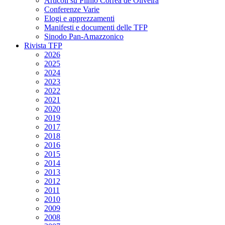
Articoli su Plinio Corrêa de Oliveira
Conferenze Varie
Elogi e apprezzamenti
Manifesti e documenti delle TFP
Sinodo Pan-Amazzonico
Rivista TFP
2026
2025
2024
2023
2022
2021
2020
2019
2017
2018
2016
2015
2014
2013
2012
2011
2010
2009
2008