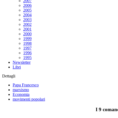
2007
2006
2005
2004
2003
2002
2001
2000
1999
1998
1997
1996
1995
Newsletter
Libri
Dettagli
Papa Francesco
marxismo
Economia
movimenti popolari
I 9 coman