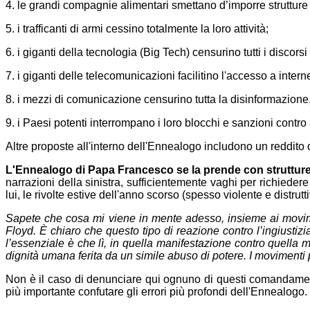
4. le grandi compagnie alimentari smettano d’imporre strutture 
5. i trafficanti di armi cessino totalmente la loro attività;
6. i giganti della tecnologia (Big Tech) censurino tutti i discorsi
7. i giganti delle telecomunicazioni facilitino l'accesso a inter
8. i mezzi di comunicazione censurino tutta la disinformazione,
9. i Paesi potenti interrompano i loro blocchi e sanzioni contro a
Altre proposte all'interno dell'Ennealogo includono un reddito d
L'Ennealogo di Papa Francesco se la prende con strutture
narrazioni della sinistra, sufficientemente vaghi per richie
lui, le rivolte estive dell'anno scorso (spesso violente e distr
Sapete che cosa mi viene in mente adesso, insieme ai movi
Floyd. È chiaro che questo tipo di reazione contro l’ingiusti
l’essenziale è che lì, in quella manifestazione contro quella 
dignità umana ferita da un simile abuso di potere. I movimenti po
Non è il caso di denunciare qui ognuno di questi comandamenti
più importante confutare gli errori più profondi dell'Ennealogo.