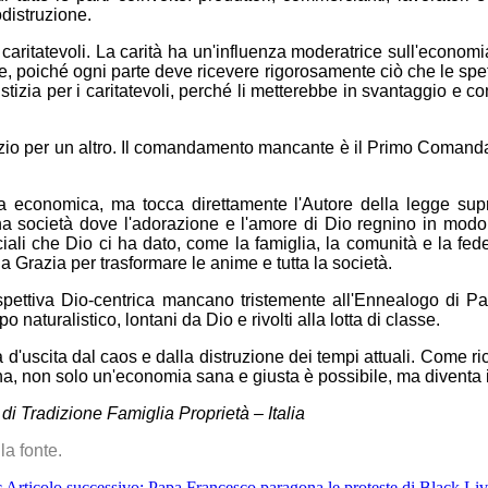
distruzione.
aritatevoli. La carità ha un'influenza moderatrice sull'economia
che, poiché ogni parte deve ricevere rigorosamente ciò che le spe
ustizia per i caritatevoli, perché li metterebbe in svantaggio e c
azio per un altro. Il comandamento mancante è il Primo Comand
economica, ma tocca direttamente l'Autore della legge supre
a società dove l'adorazione e l'amore di Dio regnino in modo 
ociali che Dio ci ha dato, come la famiglia, la comunità e la fe
a Grazia per trasformare le anime e tutta la società.
ospettiva Dio-centrica mancano tristemente all'Ennealogo di 
o naturalistico, lontani da Dio e rivolti alla lotta di classe.
'uscita dal caos e dalla distruzione dei tempi attuali. Come ri
 non solo un'economia sana e giusta è possibile, ma diventa i
di Tradizione Famiglia Proprietà – Italia
la fonte.
c
Articolo successivo: Papa Francesco paragona le proteste di Black Li