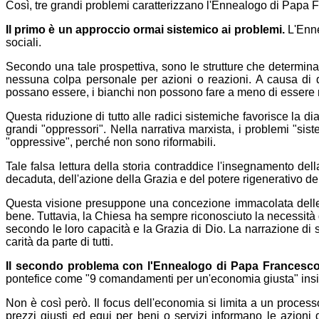
Così, tre grandi problemi caratterizzano l'Ennealogo di Papa 
Il primo è un approccio ormai sistemico ai problemi.
L'Enne
sociali.
Secondo una tale prospettiva, sono le strutture che determina
nessuna colpa personale per azioni o reazioni. A causa di q
possano essere, i bianchi non possono fare a meno di essere raz
Questa riduzione di tutto alle radici sistemiche favorisce la dia
grandi "oppressori". Nella narrativa marxista, i problemi "si
"oppressive", perché non sono riformabili.
Tale falsa lettura della storia contraddice l'insegnamento del
decaduta, dell'azione della Grazia e del potere rigenerativo d
Questa visione presuppone una concezione immacolata delle ma
bene. Tuttavia, la Chiesa ha sempre riconosciuto la necessità
secondo le loro capacità e la Grazia di Dio. La narrazione di s
carità da parte di tutti.
Il secondo problema con l'Ennealogo di Papa Francesco
pontefice come "9 comandamenti per un'economia giusta" insin
Non è così però. Il focus dell'economia si limita a un proces
prezzi giusti ed equi per beni o servizi informano le azioni 