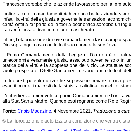
Francesco vorebbe che le aziende lavorassero per la loro auto
Inoltre, alcuni comandamenti richiedono che le aziende siano c
Infatti, la virtù della giustizia governa le transazioni economi
carità entri a far parte della teoria economica sarebbe un'ingi
La carità forzata diviene un furto mascherato.
Infine, l'elaborazione di nove comandamenti lascia ampio sp
Dio sopra ogni cosa con tutto il suo cuore e le sue forze.
Il Primo Comandamento della Legge di Dio non è di natura 
un'economia veramente giusta, essa può avvenire solo in un
pratica della virtù e la soppressione del vizio. Le strutture s
vuole prosperare. I Sette Sacramenti devono aprire le fonti dell
Tutti questi potenti mezzi che si possono trovare in una pr
esauriti modelli marxisti della sinistra cattolica, modelli di stamp
L'obbedienza amorevole al primo Comandamento è l'unica via d
alla Sua Santa Madre. Quando essi regnano come Re e Regina,
Fonte
:
Crisis Magazine
, 4 Novembre 2021.
Traduzione a cura 
© La riproduzione è autorizzata a condizione che venga citata 
Articolo precedente: Cinquant’anni di Teologia della Liberazione
Pre