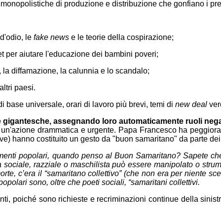
monopolistiche di produzione e distribuzione che gonfiano i prezz
 d'odio, le
fake news
e le teorie della cospirazione;
net per aiutare l'educazione dei bambini poveri;
 la diffamazione, la calunnia e lo scandalo;
ltri paesi.
i base universale, orari di lavoro più brevi, temi di
new deal
verd
 gigantesche, assegnando loro automaticamente ruoli negat
dere un'azione drammatica e urgente. Papa Francesco ha peggio
uttive) hanno costituito un gesto da "buon samaritano" da parte de
menti popolari, quando penso al Buon Samaritano? Sapete che 
zia sociale, razziale o maschilista può essere manipolato o str
morte, c’era il “samaritano collettivo” (che non era per niente 
polari sono, oltre che poeti sociali, “samaritani collettivi.
, poiché sono richieste e recriminazioni continue della sinistr