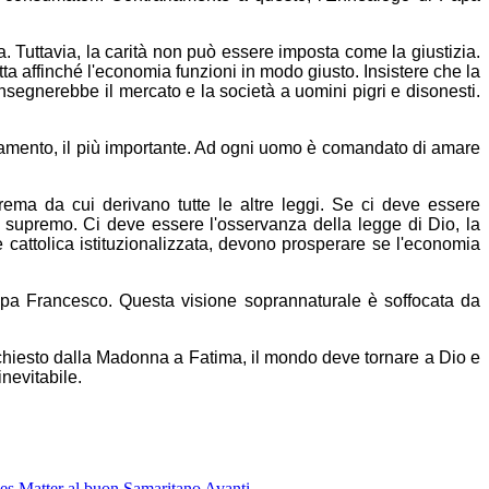
. Tuttavia, la carità non può essere imposta come la giustizia.
tta affinché l'economia funzioni in modo giusto. Insistere che la
onsegnerebbe il mercato e la società a uomini pigri e disonesti.
amento, il più importante. Ad ogni uomo è comandato di amare
ma da cui derivano tutte le altre leggi. Se ci deve essere
supremo. Ci deve essere l'osservanza della legge di Dio, la
de cattolica istituzionalizzata, devono prosperare se l'economia
Papa Francesco. Questa visione soprannaturale è soffocata da
chiesto dalla Madonna a Fatima, il mondo deve tornare a Dio e
nevitabile.
ves Matter al buon Samaritano
Avanti