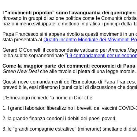
I "movimenti popolari" sono l'avanguardia dei guerriglieri c
ritrovano in gruppi di azione politica come le Comunità cristia
nazioni meno sviluppate, e mettono in pratica i principi della T
Papa Francesco si è appena rivolto a questi movimenti in un 
stata presentata al
Quarto Incontro Mondiale dei Movimenti Po
Gerard O'Connell, il corrispondente vaticano per
America Mag
le ha subito soprannominate "
i 9 comandamenti per un'econom
Come la maggior parte dei commenti economici di Papa 
Green New Deal
che alle tavole di pietra di una legge morale.
Questi nove comandamenti dell'Ennealogo di Papa Francesco (
prevedibile, essi riflettono i punti caldi di discussione che d
L'Ennealogo richiede “a nome di Dio” che
1. I grandi laboratori liberalizzino i brevetti dei vaccini COVID-
2. la grande finanza condoni i debiti dei paesi poveri;
3. le "grandi compagnie estrattive" (minerarie) smettano di distr