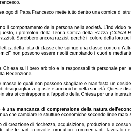
Francesco.
alogo di Papa Francesco mette tutto dentro una cornice di strut
no il comportamento della persona nella società. L'individuo n
uesto, i promotori della Teoria Critica della Razza
(Critical 
zisti. Sarebbero ancora razzisti perché il colore della loro pell
lettica della lotta di classe che spinge una classe contro un'altr
stemici" non possono essere risolti cambiando i cuori e mediante
la Chiesa sul libero arbitrio e la responsabilità personale per
ella Redenzione.
sse le quali non possono sbagliare e manifesta un desiderio di
 di disuguaglianze giuste e armoniche nella società. Queste dis
inistra si contrappone all'appello della Chiesa per una interazion
 è una mancanza di comprensione della natura dell'econ
ua che cambiare le strutture economiche secondo linee marxiste
so di creazione di ricchezza, acquisizione, produzione e consum
di tutte le parti coinvolte: produttori, commercianti, lavorato