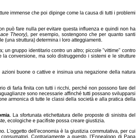
ture immense che poi dipinge come la causa di tutti i problemi
on può fare nulla per evitare questa influenza e quindi non ha
Race Theory)
, per esempio, sostengono che per quanto santi
e (una struttura) determina i loro atteggiamenti.
a; un gruppo identitario contro un altro; piccole "vittime" contro
 la conversione, ma solo distruggendo i sistemi e le strutture
 le azioni buone o cattive e insinua una negazione della natura
 farla finita con tutti i ricchi, perché non possono fare del
uguaglianze sono necessarie affinché tutti possano svilupparsi
e armonica di tutte le classi della società e alla pratica della
omia
. La sfortunata etichettatura delle proposte di sinistra del
, ecologiche e pacifiste possa creare giustizia.
o. L'oggetto dell'economia è la giustizia commutativa, per cui
ri e consumatori. Contrariamente a questo, l'Ennealogo di Papa