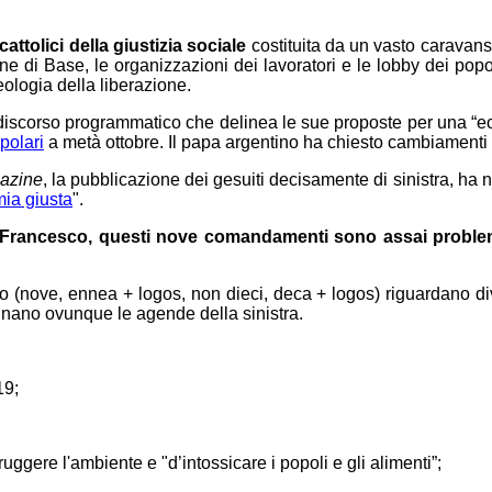
attolici della giustizia sociale
costituita da un vasto caravanse
ne di Base, le organizzazioni dei lavoratori e le lobby dei popo
eologia della liberazione.
discorso programmatico che delinea le sue proposte per una “ec
polari
a metà ottobre. Il papa argentino ha chiesto cambiamenti ec
azine
, la pubblicazione dei gesuiti decisamente di sinistra, ha 
ia giusta
".
Francesco, questi nove comandamenti sono assai problem
nove, ennea + logos, non dieci, deca + logos) riguardano dive
ominano ovunque le agende della sinistra.
19;
uggere l'ambiente e "d’intossicare i popoli e gli alimenti”;