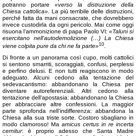
potranno portare
«verso la distruzione della
Chiesa cattolica»
. La più terribile delle distruzioni,
perché fatta da mani consacrate, che dovrebbero
invece custodirla da ogni pericolo. Mai come oggi
risuona l’ammonizione di papa Paolo VI:
«Taluni si
esercitano nell’autodemolizione (…) La Chiesa
10
viene colpita
pure da chi ne fa parte»
.
Di fronte a un panorama così cupo, molti cattolici
si sentono smarriti, scoraggiati, confusi, perplessi
e perfino delusi. E non tutti reagiscono in modo
adeguato. Alcuni cedono alla tentazione del
sedevacantismo: abbandonano la Chiesa per
diventare autoreferenziali. Altri cedono alla
tentazione dell’apostasia: abbandonano la Chiesa
per abbracciare altre confessioni. La maggior
parte sprofonda nell’indifferenza: abbandona la
Chiesa alla sua triste sorte. Costoro sbagliano in
modo clamoroso! Ma
amicus certus
in re incerta
cernitur
: è proprio adesso che Santa Madre