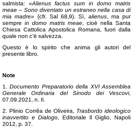
salmista:
«Alienus factus sum in domo matris
meae – Sono diventato
un estraneo nella casa di
mia madre»
(cfr. Sal 68,9). Sì,
alienus
, ma pur
sempre
in domo matris meae
, cioè nella Santa
Chiesa Cattolica Apostolica Romana, fuori dalla
quale non c’è salvezza.
Questo è lo spirito che anima gli autori del
presente libro.
Note
1.
Documento Preparatorio della XVI Assemblea
Generale Ordinaria del Sinodo dei Vescovi
,
07.09.2021, n. II.
2. Plinio Corrêa de Oliveira,
Trasbordo ideologico
inavvertito e Dialog
o, Editoriale Il Giglio, Napoli
2012, p. 37.