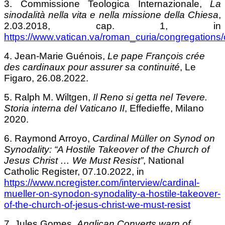
3. Commissione Teologica Internazionale,
La
sinodalità nella vita e nella missione della Chiesa
,
2.03.2018, cap. 1, in
https://www.vatican.va/roman_curia/congregations/
4. Jean-Marie Guénois,
Le pape François crée
des cardinaux pour assurer sa continuité
, Le
Figaro, 26.08.2022.
5. Ralph M. Wiltgen,
Il Reno si getta nel Tevere.
Storia interna del Vaticano II
, Effedieffe, Milano
2020.
6. Raymond Arroyo,
Cardinal Müller on Synod on
Synodality: “A Hostile Takeover of the Church of
Jesus Christ … We Must Resist”
, National
Catholic Register, 07.10.2022, in
https://www.ncregister.com/interview/cardinal-
mueller-on-synodon-synodality-a-hostile-takeover-
of-the-church-of-jesus-christ-we-must-resist
7. Jules Gomes,
Anglican Converts warn of