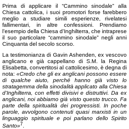
Prima di applicare il “Cammino sinodale” alla
Chiesa cattolica, i suoi promotori forse farebbero
meglio a studiare simili esperienze, rivelatesi
fallimentari, in altre confessioni. Prendiamo
l’esempio della Chiesa d’Inghilterra, che intraprese
il suo particolare “cammino sinodale” negli anni
Cinquanta del secolo scorso.
La testimonianza di Gavin Ashenden, ex vescovo
anglicano e già cappellano di S.M. la Regina
Elisabetta, convertitosi al cattolicesimo, è degna di
nota:
«Credo che
gli ex anglicani possono essere
di qualche aiuto, perché
hanno già visto lo
stratagemma della sinodalità applicato
alla Chiesa
d’Inghilterra, con effetti divisivi e distruttivi. Da ex
anglicani, noi abbiamo già visto questo trucco. Fa
parte della spiritualità dei progressisti. In poche
parole, avvolgono contenuti quasi marxisti in un
linguaggio spirituale e poi parlano dello Spirito
7
Santo»
.