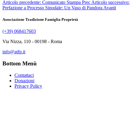
Articolo precedente: Comunicato Stampa
Prec
Articolo successivo:
Prefazione a Processo Sinodale: Un Vaso di Pandora
Avanti
Associazione Tradizione Famiglia Proprietà
(+39) 068417603
Via Nizza, 110 - 00198 - Roma
info@atfp.it
Bottom Menù
Contattaci
Donazioni
Privacy Policy