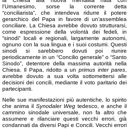
la Chiesa alla nuova mentalità nata con
l’Umanesimo, sorse la corrente detta
“conciliarista”, che intendeva ridurre il potere
gerarchico del Papa in favore di un’assemblea
conciliare. La Chiesa avrebbe dovuto strutturarsi,
come espressione della volontà dei fedeli, in
“sinodi” locali e regionali, largamente autonomi,
ognuno con la sua lingua e i suoi costumi. Questi
sinodi si sarebbero dovuti poi riunire
periodicamente in un “Concilio generale” o “Santo
Sinodo”, detentore della massima autorità nella
Chiesa. Il Papa, ridotto a un
primus inter pares
,
avrebbe dovuto a sua volta sottomettersi alle
decisioni dei concili, mediante il voto paritario dei
partecipanti.
Nelle sue manifestazioni più autentiche, lo spirito
che anima il
Synodaler Weg
tedesco, e anche il
cammino sinodale universale, non fa altro che
assumere e rilanciare questi vecchi errori, già
condannati da diversi Papi e Concili. Vecchi errori