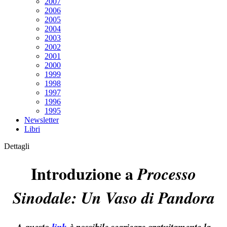
2007
2006
2005
2004
2003
2002
2001
2000
1999
1998
1997
1996
1995
Newsletter
Libri
Dettagli
Introduzione a
Processo
Sinodale: Un Vaso di Pandora
A questo
link
è possibile scaricare gratuitamente la