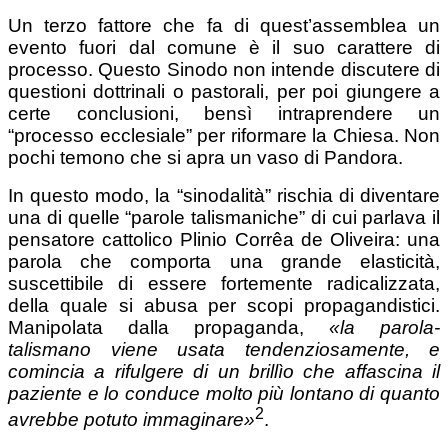
Un terzo fattore che fa di quest’assemblea un
evento fuori dal comune è il suo carattere di
processo. Questo Sinodo non intende discutere di
questioni dottrinali o pastorali, per poi giungere a
certe conclusioni, bensì intraprendere un
“processo ecclesiale” per riformare la Chiesa. Non
pochi temono che si apra un vaso di Pandora.
In questo modo, la “sinodalità” rischia di diventare
una di quelle “parole talismaniche” di cui parlava il
pensatore cattolico Plinio Corrêa de Oliveira: una
parola che comporta una grande elasticità,
suscettibile di essere fortemente radicalizzata,
della quale si abusa per scopi propagandistici.
Manipolata dalla propaganda,
«la parola-
talismano viene usata tendenziosamente, e
comincia a
rifulgere di un brillìo che affascina il
paziente e lo conduce
molto più lontano di quanto
2
avrebbe potuto immaginare»
.