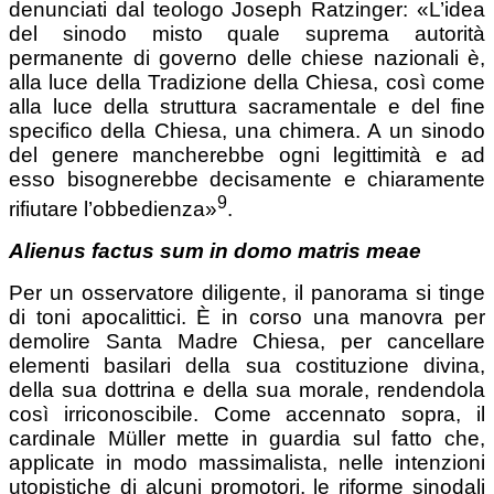
denunciati dal teologo Joseph Ratzinger: «L’idea
del sinodo misto quale suprema autorità
permanente di governo delle chiese nazionali è,
alla luce della Tradizione della Chiesa, così come
alla luce della struttura sacramentale e del fine
specifico della Chiesa, una chimera. A un sinodo
del genere mancherebbe ogni legittimità e ad
esso bisognerebbe decisamente e chiaramente
9
rifiutare l’obbedienza»
.
Alienus factus sum in domo matris meae
Per un osservatore diligente, il panorama si tinge
di toni apocalittici. È in corso una manovra per
demolire Santa Madre Chiesa, per cancellare
elementi basilari della sua costituzione divina,
della sua dottrina e della sua morale, rendendola
così irriconoscibile. Come accennato sopra, il
cardinale Müller mette in guardia sul fatto che,
applicate in modo massimalista, nelle intenzioni
utopistiche di alcuni promotori, le riforme sinodali