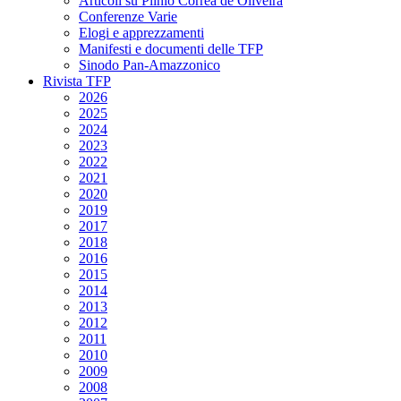
Articoli su Plinio Corrêa de Oliveira
Conferenze Varie
Elogi e apprezzamenti
Manifesti e documenti delle TFP
Sinodo Pan-Amazzonico
Rivista TFP
2026
2025
2024
2023
2022
2021
2020
2019
2017
2018
2016
2015
2014
2013
2012
2011
2010
2009
2008