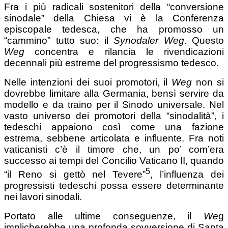
Fra i più radicali sostenitori della “conversione
sinodale” della Chiesa vi è la Conferenza
episcopale tedesca, che ha promosso un
“cammino” tutto suo: il
Synodaler
Weg
. Questo
Weg
concentra e rilancia le rivendicazioni
decennali più estreme del progressismo tedesco.
Nelle intenzioni dei suoi promotori, il
Weg
non si
dovrebbe limitare alla Germania, bensì servire da
modello e da traino per il Sinodo universale. Nel
vasto universo dei promotori della “sinodalità”, i
tedeschi appaiono così come una fazione
estrema, sebbene articolata e influente. Fra noti
vaticanisti c’è il timore che, un po’ com’era
successo ai tempi del Concilio Vaticano II, quando
5
“il Reno si gettò nel Tevere”
, l’influenza dei
progressisti tedeschi possa essere determinante
nei lavori sinodali.
Portato alle ultime conseguenze, il
We
g
implicherebbe una profonda sovversione di Santa