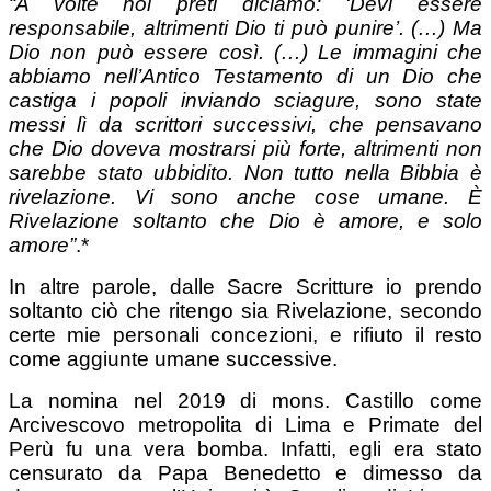
“A volte noi preti diciamo: ‘Devi essere
responsabile, altrimenti Dio ti può punire’. (…) Ma
Dio non può essere così. (…) Le immagini che
abbiamo nell’Antico Testamento di un Dio che
castiga i popoli inviando sciagure, sono state
messi lì da scrittori successivi, che pensavano
che Dio doveva mostrarsi più forte, altrimenti non
sarebbe stato ubbidito. Non tutto nella Bibbia è
rivelazione. Vi sono anche cose umane. È
Rivelazione soltanto che Dio è amore, e solo
amore”
.*
In altre parole, dalle Sacre Scritture io prendo
soltanto ciò che ritengo sia Rivelazione, secondo
certe mie personali concezioni, e rifiuto il resto
come aggiunte umane successive.
La nomina nel 2019 di mons. Castillo come
Arcivescovo metropolita di Lima e Primate del
Perù fu una vera bomba. Infatti, egli era stato
censurato da Papa Benedetto e dimesso da