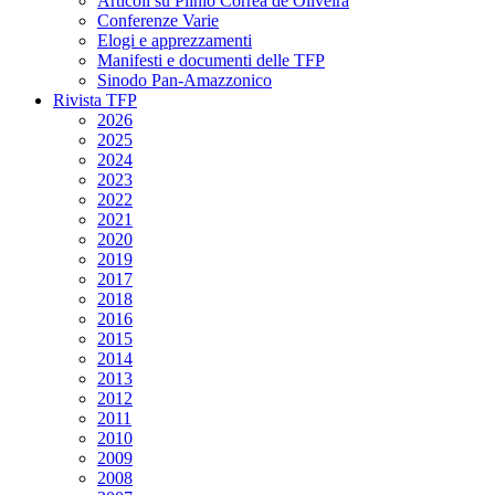
Articoli su Plinio Corrêa de Oliveira
Conferenze Varie
Elogi e apprezzamenti
Manifesti e documenti delle TFP
Sinodo Pan-Amazzonico
Rivista TFP
2026
2025
2024
2023
2022
2021
2020
2019
2017
2018
2016
2015
2014
2013
2012
2011
2010
2009
2008