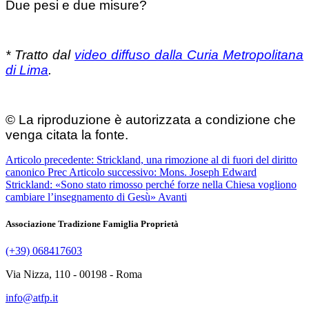
Due pesi e due misure?
* Tratto dal
video diffuso dalla Curia Metropolitana
di Lima
.
© La riproduzione è autorizzata a condizione che
venga citata la fonte.
Articolo precedente: Strickland, una rimozione al di fuori del diritto
canonico
Prec
Articolo successivo: Mons. Joseph Edward
Strickland: «Sono stato rimosso perché forze nella Chiesa vogliono
cambiare l’insegnamento di Gesù»
Avanti
Associazione Tradizione Famiglia Proprietà
(+39) 068417603
Via Nizza, 110 - 00198 - Roma
info@atfp.it