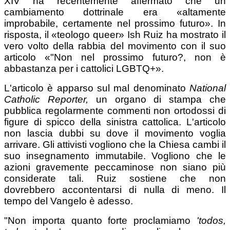
XIV ha recentemente affermato che un
cambiamento dottrinale era «altamente
improbabile, certamente nel prossimo futuro». In
risposta, il «teologo queer» Ish Ruiz ha mostrato il
vero volto della rabbia del movimento con il suo
articolo «"Non nel prossimo futuro?, non è
abbastanza per i cattolici LGBTQ+».
L'articolo è apparso sul mal denominato
National
Catholic Reporter,
un organo di stampa che
pubblica regolarmente commenti non ortodossi di
figure di spicco della sinistra cattolica. L'articolo
non lascia dubbi su dove il movimento voglia
arrivare. Gli attivisti vogliono che la Chiesa cambi il
suo insegnamento immutabile. Vogliono che le
azioni gravemente peccaminose non siano più
considerate tali. Ruiz sostiene che non
dovrebbero accontentarsi di nulla di meno. Il
tempo del Vangelo è adesso.
"Non importa quanto forte proclamiamo
'todos,