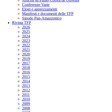
Articoli su Plinio Corrêa de Oliveira
Conferenze Varie
Elogi e apprezzamenti
Manifesti e documenti delle TFP
Sinodo Pan-Amazzonico
Rivista TFP
2026
2025
2024
2023
2022
2021
2020
2019
2017
2018
2016
2015
2014
2013
2012
2011
2010
2009
2008