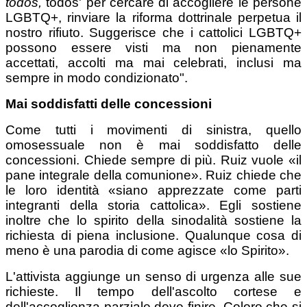
todos,
todos' per cercare di accogliere le persone
LGBTQ+, rinviare la riforma dottrinale perpetua il
nostro rifiuto. Suggerisce che i cattolici LGBTQ+
possono essere visti ma non pienamente
accettati, accolti ma mai celebrati, inclusi ma
sempre in modo condizionato".
Mai soddisfatti delle concessioni
Come tutti i movimenti di sinistra, quello
omosessuale non è mai soddisfatto delle
concessioni. Chiede sempre di più. Ruiz vuole «il
pane integrale della comunione». Ruiz chiede che
le loro identità «siano apprezzate come parti
integranti della storia cattolica». Egli sostiene
inoltre che lo spirito della sinodalità sostiene la
richiesta di piena inclusione. Qualunque cosa di
meno è una parodia di come agisce «lo Spirito».
L'attivista aggiunge un senso di urgenza alle sue
richieste. Il tempo dell'ascolto cortese e
dell'accoglienza parziale deve finire. Coloro che si