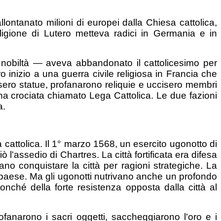
lontanato milioni di europei dalla Chiesa cattolica,
 religione di Lutero metteva radici in Germania e in
nobiltà — aveva abbandonato il cattolicesimo per
ro inizio a una guerra civile religiosa in Francia che
ssero statue, profanarono reliquie e uccisero membri
 una crociata chiamato Lega Cattolica. Le due fazioni
a.
 cattolica. Il 1° marzo 1568, un esercito ugonotto di
l'assedio di Chartres. La città fortificata era difesa
no conquistare la città per ragioni strategiche. La
el paese. Ma gli ugonotti nutrivano anche un profondo
nché della forte resistenza opposta dalla città al
Profanarono i sacri oggetti, saccheggiarono l'oro e i