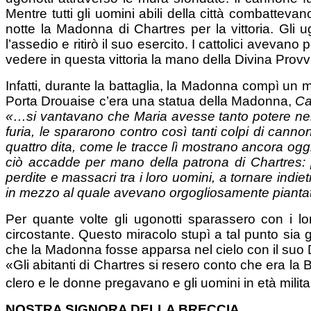
Mentre tutti gli uomini abili della città combatteva
notte la Madonna di Chartres per la vittoria. Gli u
l’assedio e ritirò il suo esercito. I cattolici aveva
vedere in questa vittoria la mano della Divina Provv
Infatti, durante la battaglia, la Madonna compì un mi
Porta Drouaise c’era una statua della Madonna,
Ca
«…si vantavano che Maria avesse tanto potere nel
furia, le spararono contro così tanti colpi di cannon
quattro dita, come le tracce lì mostrano ancora og
ciò accadde per mano della patrona di Chartres: p
perdite e massacri tra i loro uomini, a tornare indie
in mezzo al quale avevano orgogliosamente piantato
Per quante volte gli ugonotti sparassero con i lor
circostante. Questo miracolo stupì a tal punto sia gl
che la Madonna fosse apparsa nel cielo con il suo Di
«Gli abitanti di Chartres si resero conto che era la 
clero e le donne pregavano e gli uomini in età mili
NOSTRA SIGNORA DELLA BRECCIA