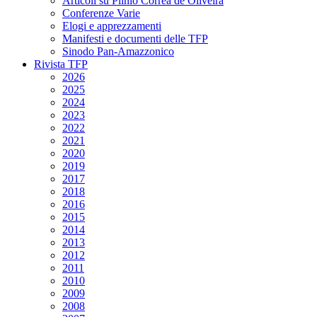
Articoli su Plinio Corrêa de Oliveira
Conferenze Varie
Elogi e apprezzamenti
Manifesti e documenti delle TFP
Sinodo Pan-Amazzonico
Rivista TFP
2026
2025
2024
2023
2022
2021
2020
2019
2017
2018
2016
2015
2014
2013
2012
2011
2010
2009
2008