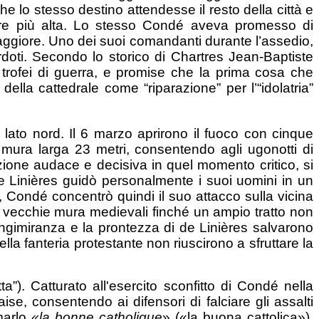
che lo stesso destino attendesse il resto della città e
sere più alta. Lo stesso Condé aveva promesso di
re maggiore. Uno dei suoi comandanti durante l’assedio,
erdoti. Secondo lo storico di Chartres Jean-Baptiste
trofei di guerra, e promise che la prima cosa che
 della cattedrale come “riparazione” per l’“idolatria”
ul lato nord. Il 6 marzo aprirono il fuoco con cinque
 mura larga 23 metri, consentendo agli ugonotti di
n'azione audace e decisiva in quel momento critico, si
de Linières guidò personalmente i suoi uomini in un
hé, Condé concentrò quindi il suo attacco sulla vicina
le vecchie mura medievali finché un ampio tratto non
ungimiranza e la prontezza di de Linières salvarono
ella fanteria protestante non riuscirono a sfruttare la
tta”). Catturato all'esercito sconfitto di Condé nella
ise, consentendo ai difensori di falciare gli assalti
amarlo
«la bonne catholique
» («la buona cattolica»).