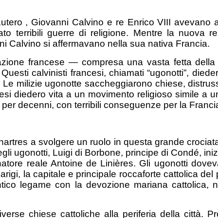
Lutero , Giovanni Calvino e re Enrico VIII avevano al
tenato terribili guerre di religione. Mentre la nuova
i Calvino si affermavano nella sua nativa Francia.
azione francese — compresa una vasta fetta della 
Questi calvinisti francesi, chiamati “ugonotti”, diede
. Le milizie ugonotte saccheggiarono chiese, distru
ncesi diedero vita a un movimento religioso simile a
per decenni, con terribili conseguenze per la Franci
artres a svolgere un ruolo in questa grande crociata
ugonotti, Luigi di Borbone, principe di Condé, iniziò 
tore reale Antoine de Linières. Gli ugonotti doveva
igi, la capitale e principale roccaforte cattolica d
tico legame con la devozione mariana cattolica, no
diverse chiese cattoliche alla periferia della città. 