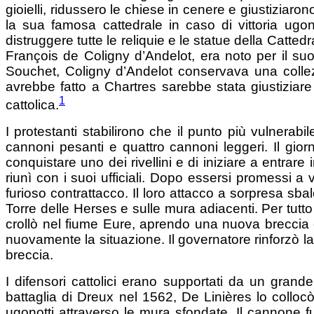
gioielli, ridussero le chiese in cenere e giustiziaron
la sua famosa cattedrale in caso di vittoria ug
distruggere tutte le reliquie e le statue della Catted
François de Coligny d’Andelot, era noto per il suo 
Souchet, Coligny d’Andelot conservava una collez
avrebbe fatto a Chartres sarebbe stata giustiziare tu
1
cattolica.
I protestanti stabilirono che il punto più vulnerabi
cannoni pesanti e quattro cannoni leggeri. Il gio
conquistare uno dei rivellini e di iniziare a entrare
riunì con i suoi ufficiali. Dopo essersi promessi a
furioso contrattacco. Il loro attacco a sorpresa sbal
Torre delle Herses e sulle mura adiacenti. Per tutt
crollò nel fiume Eure, aprendo una nuova breccia c
nuovamente la situazione. Il governatore rinforzò la z
breccia.
I difensori cattolici erano supportati da un gr
battaglia di Dreux nel 1562, De Linières lo collocò 
ugonotti attraverso le mura sfondate. Il cannone f