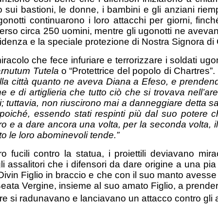
no sui bastioni, le donne, i bambini e gli anziani rie
gonotti continuarono i loro attacchi per giorni, fi
no perso circa 250 uomini, mentre gli ugonotti ne aveva
idenza e la speciale protezione di Nostra Signora di 
racolo che fece infuriare e terrorizzare i soldati ugo
rnutum Tutela
o “Protettrice del popolo di Chartres”.
la città quanto ne aveva Diana a Efeso, e prendend
e e di artiglieria che tutto ciò che si trovava nell’
gi; tuttavia, non riuscirono mai a danneggiare dett
oiché, essendo stati respinti più dal suo potere c
tro e a dare ancora una volta, per la seconda volta, il
 le loro abominevoli tende.”
o fucili contro la statua, i proiettili deviavano mi
i assalitori che i difensori da dare origine a una pi
vin Figlio in braccio e che con il suo manto avesse 
Beata Vergine, insieme al suo amato Figlio, a prendere
tare si radunavano e lanciavano un attacco contro gl