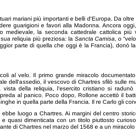
uari mariani più importanti e belli d'Europa. Da oltre
ere guarigioni e favori alla Madonna. Ancora oggi, 1,
 medievale, la seconda cattedrale cattolica più 
 sua reliquia più preziosa: la
Sancta Camisa
, o “vel
gior parte di quella che oggi è la Francia), donò la
iracoli al velo. Il primo grande miracolo documentat
le dell'assedio, il vescovo di Chartres sfilò sulle m
 vista della reliquia, l’esercito cristiano si radu
preda al panico. Poco dopo, Rollone accettò il batt
hinghe in quella parte della Francia. Il re Carlo gli co
ebbe luogo a Chartres. Ai margini del centro storico
 e quasi dimenticata con un titolo piuttosto curio
testante di Chartres nel marzo del 1568 e a un miraco