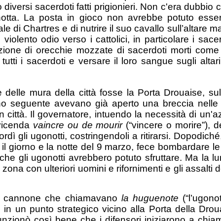
o diversi sacerdoti fatti prigionieri. Non c'era dubbio 
onotta. La posta in gioco non avrebbe potuto es
rale di Chartres e di nutrire il suo cavallo sull’alta
violento odio verso i cattolici, in particolare i sac
ione di orecchie mozzate di sacerdoti morti come 
tti i sacerdoti e versare il loro sangue sugli altari
le delle mura della città fosse la Porta Drouaise, s
rno seguente avevano già aperto una breccia nelle
 in città. Il governatore, intuendo la necessità di u
 vicenda
vaincre ou de mourir
(“vincere o morire”), 
ordì gli ugonotti, costringendoli a ritirarsi. Dopodic
o il giorno e la notte del 9 marzo, fece bombardare 
he gli ugonotti avrebbero potuto sfruttare. Ma la l
ona con ulteriori uomini e rifornimenti e gli assalti d
ande cannone che chiamavano
la huguenote
(“l’ugono
in un punto strategico vicino alla Porta della Droua
unzionò così bene che i difensori iniziarono a chi