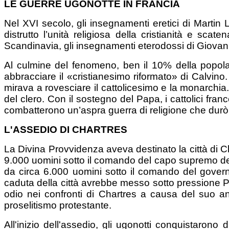
LE GUERRE UGONOTTE IN FRANCIA
Nel XVI secolo, gli insegnamenti eretici di Martin 
distrutto l’unità religiosa della cristianità e sca
Scandinavia, gli insegnamenti eterodossi di Giovann
Al culmine del fenomeno, ben il 10% della popol
abbracciare il «cristianesimo riformato» di Calvino. 
mirava a rovesciare il cattolicesimo e la monarchia
del clero. Con il sostegno del Papa, i cattolici fra
combatterono un’aspra guerra di religione che durò 
L'ASSEDIO DI CHARTRES
La Divina Provvidenza aveva destinato la città di Ch
9.000 uomini sotto il comando del capo supremo degli 
da circa 6.000 uomini sotto il comando del governa
caduta della città avrebbe messo sotto pressione Par
odio nei confronti di Chartres a causa del suo an
proselitismo protestante.
All'inizio dell'assedio, gli ugonotti conquistarono 