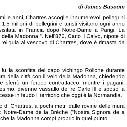
di
James Bascom
 mille anni, Chartres accoglie innumerevoli pellegrini
5 milioni di pellegrini e turisti visitano ogni anno
visitata in Francia dopo Notre-Dame a Parigi. La
o della Madonna “. Nell’876, Carlo il Calvo, nipote di
 reliquia al vescovo di Chartres, dove è rimasta da
o fu la sconfitta del capo vichingo Rollone durante
ura della città con il velo della Madonna, chiedendo
nò e sferrò un feroce contrattacco, mentre i pagani,
esimo, divenne vassallo del re Carlo III e sposò la
ncesse in feudo il territorio che oggi è la Normandia.
 di Chartres, a pochi metri dalle rovine delle mura
so: Notre-Dame de la Brèche (“Nostra Signora della
lo che la Madonna compì proprio in quel punto.