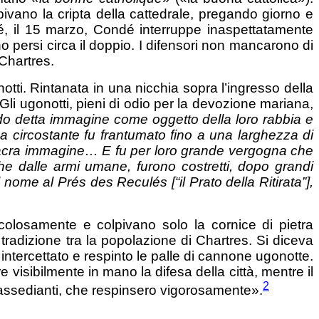
mpivano la cripta della cattedrale, pregando giorno e
nché, il 15 marzo, Condé interruppe inaspettatamente
no persi circa il doppio. I difensori non mancarono di
Chartres.
notti. Rintanata in una nicchia sopra l’ingresso della
 Gli ugonotti, pieni di odio per la devozione mariana,
o detta immagine come oggetto della loro rabbia e
area circostante fu frantumato fino a una larghezza di
a sacra immagine… E fu per loro grande vergogna che
he dalle armi umane, furono costretti, dopo grandi
 nome al Prés des Reculés [“il Prato della Ritirata”],
racolosamente e colpivano solo la cornice di pietra
a tradizione tra la popolazione di Chartres. Si diceva
intercettato e respinto le palle di cannone ugonotte.
 visibilmente in mano la difesa della città, mentre il
2
i assedianti, che respinsero vigorosamente».