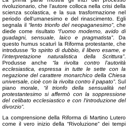
rivoluzionario, che l’autore colloca nella crisi della
scienza scolastica, e la sua trasformazione nel
periodo dell’umanesimo e del rinascimento. Egli
segnala il
“lento trionfo del neopaganesimo”
, che
diede come risultato
“l’uomo moderno, avido di
guadagni, sensuale, laico e pragmatista”
. Da
questo humus scaturì la Riforma protestante, che
introdusse
“lo spirito di dubbio, il libero esame, e
l’interpretazione naturalistica della Scrittura”
.
Produsse anche
“la rivolta contro l’autorità
ecclesiastica, espressa in tutte le sette con la
negazione del carattere monarchico della Chiesa
universale, cioè con la rivolta contro il papato”
. Sul
piano morale,
“il trionfo della sensualità nel
protestantesimo si affermò con la soppressione
del celibato ecclesiastico e con l'introduzione del
divorzio”.
La comprensione della Riforma di Martino Lutero
come il vero inizio della “Rivoluzione” dei tempi