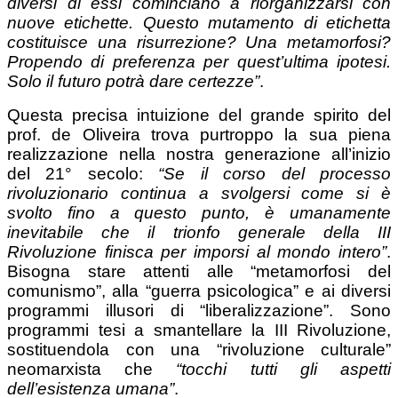
diversi di essi cominciano a riorganizzarsi con
nuove etichette. Questo mutamento di etichetta
costituisce una risurrezione? Una metamorfosi?
Propendo di preferenza per quest’ultima ipotesi.
Solo il futuro potrà dare certezze”
.
Questa precisa intuizione del grande spirito del
prof. de Oliveira trova purtroppo la sua piena
realizzazione nella nostra generazione all’inizio
del 21° secolo:
“Se il corso del processo
rivoluzionario continua a svolgersi come si è
svolto fino a questo punto, è umanamente
inevitabile che il trionfo generale della III
Rivoluzione finisca per imporsi al mondo intero”
.
Bisogna stare attenti alle “metamorfosi del
comunismo”, alla “guerra psicologica” e ai diversi
programmi illusori di “liberalizzazione”. Sono
programmi tesi a smantellare la III Rivoluzione,
sostituendola con una “rivoluzione culturale”
neomarxista che
“tocchi tutti gli aspetti
dell’esistenza umana”
.