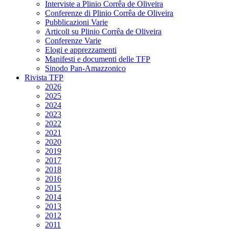
Interviste a Plinio Corrêa de Oliveira
Conferenze di Plinio Corrêa de Oliveira
Pubblicazioni Varie
Articoli su Plinio Corrêa de Oliveira
Conferenze Varie
Elogi e apprezzamenti
Manifesti e documenti delle TFP
Sinodo Pan-Amazzonico
Rivista TFP
2026
2025
2024
2023
2022
2021
2020
2019
2017
2018
2016
2015
2014
2013
2012
2011