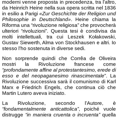
moderni venne proposta in precedenza, tra l’altro,
da Heinrich Heine nella sua opera scritta nel 1836
in esilio a Parigi
«Zur Geschichte der Religion und
Philosophie in Deutschland»
. Heine chiama la
Riforma una “rivoluzione religiosa” che provocherà
ulteriori “rivoluzioni”. Questa tesi è condivisa da
molti intellettuali, tra cui Leszek Kołakowski,
Gustav Siewerth, Alma von Stockhausen e altri. Io
stesso l’ho sostenuta in diverse sedi.
Non sorprende quindi che Corrêa de Oliveira
mostri la Rivoluzione francese come
“profondamente affine al protestantesimo, erede di
esso e del neopaganesimo rinascimentale
”. La
Rivoluzione successiva sarà il comunismo di Karl
Marx e Friedrich Engels, che continua ciò che
Martin Lutero aveva iniziato.
La Rivoluzione, secondo l’Autore, è
“fondamentalmente anticattolica”
, poiché vuole
distrugge
“in maniera cruenta o incruenta”
quella