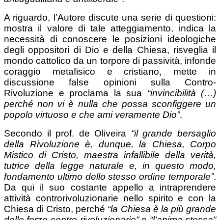
A riguardo, l’Autore discute una serie di questioni:
mostra il valore di tale atteggiamento, indica la
necessità di conoscere le posizioni ideologiche
degli oppositori di Dio e della Chiesa, risveglia il
mondo cattolico da un torpore di passività, infonde
coraggio metafisico e cristiano, mette in
discussione false opinioni sulla Contro-
Rivoluzione e proclama la sua
“invincibilità (…)
perché non vi è nulla che possa sconfiggere un
popolo virtuoso e che ami veramente Dio”
.
Secondo il prof. de Oliveira
“il grande bersaglio
della Rivoluzione è, dunque, la Chiesa, Corpo
Mistico di Cristo, maestra infallibile della verità,
tutrice della legge naturale e, in questo modo,
fondamento ultimo dello stesso ordine temporale”
.
Da qui il suo costante appello a intraprendere
attività controrivoluzionarie nello spirito e con la
Chiesa di Cristo, perché
“la Chiesa è la più grande
delle forze contro-rivoluzionarie”
e
“l’anima stessa”