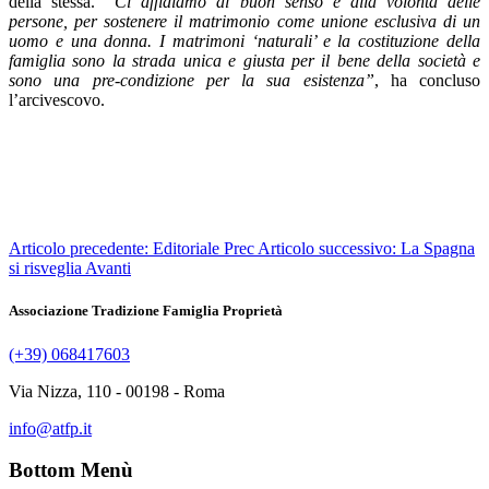
della stessa.
“Ci affidiamo al buon senso e alla volontà delle
persone, per sostenere il matrimonio come unione esclusiva di un
uomo e una donna. I matrimoni ‘naturali’ e la costituzione della
famiglia sono la strada unica e giusta per il bene della società e
sono una pre-condizione per la sua esistenza”
, ha concluso
l’arcivescovo.
Articolo precedente: Editoriale
Prec
Articolo successivo: La Spagna
si risveglia
Avanti
Associazione Tradizione Famiglia Proprietà
(+39) 068417603
Via Nizza, 110 - 00198 - Roma
info@atfp.it
Bottom Menù