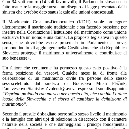
Con 94 voti contro (14 soli favorevoli), il Parlamento slovacco ha
fatto mancare la maggioranza a un disegno di legge presentato dalla
sinistra che avrebbe dato status legale alle unioni omosessuali.
Il Movimento Cristiano-Democratico (KDH) vuole proteggere
ulteriormente il matrimonio tradizionale e sta facendo pressione per
inserire nella Costituzione l’istituzione del matrimonio come unione
esclusiva fra un uomo e una donna. La proposta legislativa in questo
senso, che dovrebbe essere presentata in Parlamento a breve,
propone inoltre di aggiungere nella Costituzione che «la Repubblica
Slovacca protegge il matrimonio universalmente e contribuisce al
suo benessere».
Un fattore che certamente ha permesso questo esito positivo è la
ferma posizione dei vescovi. Qualche mese fa, di fronte alla
celebrazione di un matrimonio civile fra persone dello stesso
sesso,celebrato dal sindaco di Bratislava Milan Ftáčnik,
l’arcivescovo Stanislav Zvolenský aveva espresso il suo disappunto:
“Esprimo profondo rammarico per questo atto, che cambia l’ordine
legale della Slovacchia e si sforza di cambiare la definizione di
matrimonio”
.
Secondo il presule è sbagliato porre sullo stesso livello il matrimonio
e la famiglia con altri tipi di relazione in disaccordo con il carattere
naturale della società e che danneggiano i principi fondamentali