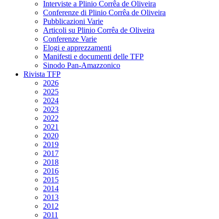
Interviste a Plinio Corrêa de Oliveira
Conferenze di Plinio Corrêa de Oliveira
Pubblicazioni Varie
Articoli su Plinio Corrêa de Oliveira
Conferenze Varie
Elogi e apprezzamenti
Manifesti e documenti delle TFP
Sinodo Pan-Amazzonico
Rivista TFP
2026
2025
2024
2023
2022
2021
2020
2019
2017
2018
2016
2015
2014
2013
2012
2011