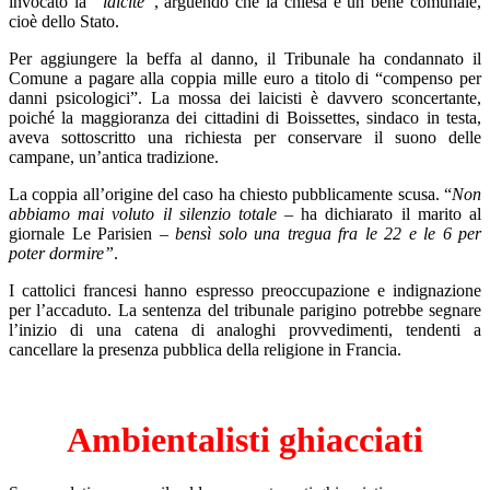
invocato la
“laicité”
, arguendo che la chiesa è un bene comunale,
cioè dello Stato.
Per aggiungere la beffa al danno, il Tribunale ha condannato il
Comune a pagare alla coppia mille euro a titolo di “compenso per
danni psicologici”. La mossa dei laicisti è davvero sconcertante,
poiché la maggioranza dei cittadini di Boissettes, sindaco in testa,
aveva sottoscritto una richiesta per conservare il suono delle
campane, un’antica tradizione.
La coppia all’origine del caso ha chiesto pubblicamente scusa. “
Non
abbiamo mai voluto il silenzio totale
– ha dichiarato il marito al
giornale Le Parisien –
bensì solo una tregua fra le 22 e le 6 per
poter dormire”
.
I cattolici francesi hanno espresso preoccupazione e indignazione
per l’accaduto. La sentenza del tribunale parigino potrebbe segnare
l’inizio di una catena di analoghi provvedimenti, tendenti a
cancellare la presenza pubblica della religione in Francia.
Ambientalisti ghiacciati