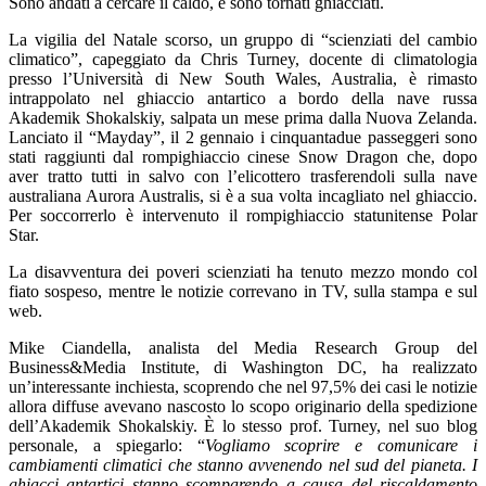
Sono andati a cercare il caldo, e sono tornati ghiacciati.
La vigilia del Natale scorso, un gruppo di “scienziati del cambio
climatico”, capeggiato da Chris Turney, docente di climatologia
presso l’Università di New South Wales, Australia, è rimasto
intrappolato nel ghiaccio antartico a bordo della nave russa
Akademik Shokalskiy, salpata un mese prima dalla Nuova Zelanda.
Lanciato il “Mayday”, il 2 gennaio i cinquantadue passeggeri sono
stati raggiunti dal rompighiaccio cinese Snow Dragon che, dopo
aver tratto tutti in salvo con l’elicottero trasferendoli sulla nave
australiana Aurora Australis, si è a sua volta incagliato nel ghiaccio.
Per soccorrerlo è intervenuto il rompighiaccio statunitense Polar
Star.
La disavventura dei poveri scienziati ha tenuto mezzo mondo col
fiato sospeso, mentre le notizie correvano in TV, sulla stampa e sul
web.
Mike Ciandella, analista del Media Research Group del
Business&Media Institute, di Washington DC, ha realizzato
un’interessante inchiesta, scoprendo che nel 97,5% dei casi le notizie
allora diffuse avevano nascosto lo scopo originario della spedizione
dell’Akademik Shokalskiy. È lo stesso prof. Turney, nel suo blog
personale, a spiegarlo: “
Vogliamo scoprire e comunicare i
cambiamenti climatici che stanno avvenendo nel sud del pianeta. I
ghiacci antartici stanno scomparendo a causa del riscaldamento