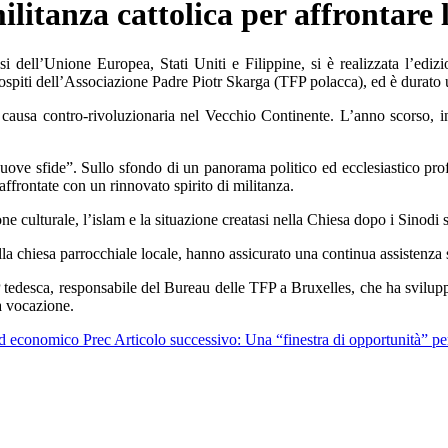
itanza cattolica per affrontare 
i dell’Unione Europea, Stati Uniti e Filippine, si è realizzata l’edi
 ospiti dell’Associazione Padre Piotr Skarga (TFP polacca), ed è durato 
ausa contro-rivoluzionaria nel Vecchio Continente. L’anno scorso, infatt
 nuove sfide”. Sullo sfondo di un panorama politico ed ecclesiastico p
affrontate con un rinnovato spirito di militanza.
ne culturale, l’islam e la situazione creatasi nella Chiesa dopo i Sinodi s
la chiesa parrocchiale locale, hanno assicurato una continua assistenza 
tedesca, responsabile del Bureau delle TFP a Bruxelles, che ha sviluppa
ra vocazione.
 ed economico
Prec
Articolo successivo: Una “finestra di opportunità” p