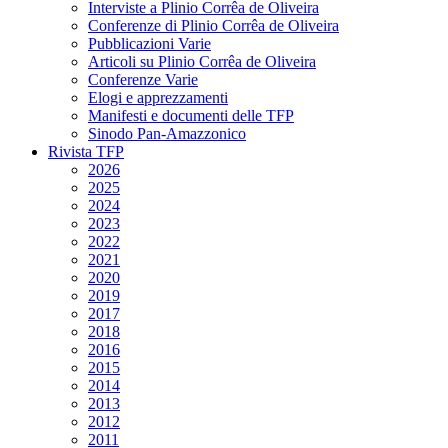
Interviste a Plinio Corrêa de Oliveira
Conferenze di Plinio Corrêa de Oliveira
Pubblicazioni Varie
Articoli su Plinio Corrêa de Oliveira
Conferenze Varie
Elogi e apprezzamenti
Manifesti e documenti delle TFP
Sinodo Pan-Amazzonico
Rivista TFP
2026
2025
2024
2023
2022
2021
2020
2019
2017
2018
2016
2015
2014
2013
2012
2011