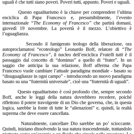
uguali è che tutti siano poveri. Poveri tutti, appunto. Poveri e uguali.
Questo egualitarismo è la chiave per comprendere l’ultima
enciclica di Papa Francesco e, presumibilmente, l’evento
internazionale
“The Economy of Francesco”
che partirà domani,
giovedì 19 novembre. La povertà è il mezzo. L’obiettivo è
l’uguaglianza.
Secondo il famigerato teologo della liberazione, ora
autoproclamatosi “ecoteologo” Leonardo Boff, relatore di
“The
Economy of Francesco”
, il nucleo dell’enciclica
Fratelli tutti
è il
passaggio dal concetto di “dominus” a quello di “frater”. In un
saggio che anticipa la sua relazione, Boff afferma che Papa
Francesco vuole cambiare l’attuale paradigma mondiale - basato su
“disuguaglianze in ogni campo” - introducendo un nuovo paradigma
basato su una “fraternità universale”, cioè una “fraternità di uguali”.
Questo egualitarismo è così profondo che, sempre secondo
Boff, anche le leggi della natura dovrebbero recedere, poiché
riflettono il potere travolgente di un Dio che governa, che, in questa
logica, sarebbe la fonte di tutte le “alienazioni” e, quindi, la realtà
suprema che deve essere cancellata.
Naturalmente, cancellare Dio sarebbe un po’ scioccante.
Quindi, iniziano dissolvendo la sua natura trascendentale, trattandolo