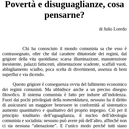
Povertà e disuguaglianze, cosa
pensarne?
di Julio Loredo
Chi ha conosciuto il mondo comunista sa che esso è
contrassegnato, oltre che dal carattere dittatoriale dei regimi, dal
grigiore della vita quotidiana: scarsa illuminazione, manutenzione
inesistente, palazzi fatiscenti, alimentazione scadente, scaffali vuoti,
abbigliamento scialbo, poca scelta di divertimenti, assenza di beni
superflui e via dicendo.
Questo grigiore è conseguenza ovvia del fallimento economico
dei regimi comunisti. Ma ubbidisce anche a un preciso disegno
filosofico. Il sistema comunista è fatto per indurre all’indolenza.
Fuori dai pochi privilegiati della
nomenklatura
, nessuno ha il diritto
di assicurarsi un maggiore benessere in conformità al sistematico
aumento quantitativo e qualitativo del proprio impegno. Ciò per il
principio totalitario dell’uguaglianza, il nucleo dell’ideologia
comunista e socialista: nessuno può avere più dell’altro, affinché non
ci sia nessuna “alienazione”. E l’unico modo perché tutti siano