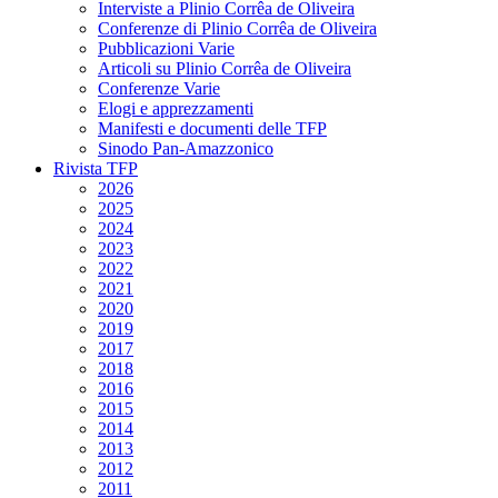
Interviste a Plinio Corrêa de Oliveira
Conferenze di Plinio Corrêa de Oliveira
Pubblicazioni Varie
Articoli su Plinio Corrêa de Oliveira
Conferenze Varie
Elogi e apprezzamenti
Manifesti e documenti delle TFP
Sinodo Pan-Amazzonico
Rivista TFP
2026
2025
2024
2023
2022
2021
2020
2019
2017
2018
2016
2015
2014
2013
2012
2011