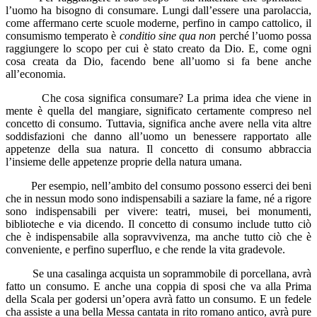
l’uomo ha bisogno di consumare. Lungi dall’essere una parolaccia,
come affermano certe scuole moderne, perfino in campo cattolico, il
consumismo temperato è
conditio sine qua non
perché l’uomo possa
raggiungere lo scopo per cui è stato creato da Dio. E, come ogni
cosa creata da Dio, facendo bene all’uomo si fa bene anche
all’economia.
Che cosa significa consumare? La prima idea che viene in
mente è quella del mangiare, significato certamente compreso nel
concetto di consumo. Tuttavia, significa anche avere nella vita altre
soddisfazioni che danno all’uomo un benessere rapportato alle
appetenze della sua natura. Il concetto di consumo abbraccia
l’insieme delle appetenze proprie della natura umana.
Per esempio, nell’ambito del consumo possono esserci dei beni
che in nessun modo sono indispensabili a saziare la fame, né a rigore
sono indispensabili per vivere: teatri, musei, bei monumenti,
biblioteche e via dicendo. Il concetto di consumo include tutto ciò
che è indispensabile alla sopravvivenza, ma anche tutto ciò che è
conveniente, e perfino superfluo, e che rende la vita gradevole.
Se una casalinga acquista un soprammobile di porcellana, avrà
fatto un consumo. E anche una coppia di sposi che va alla Prima
della Scala per godersi un’opera avrà fatto un consumo. E un fedele
cha assiste a una bella Messa cantata in rito romano antico, avrà pure