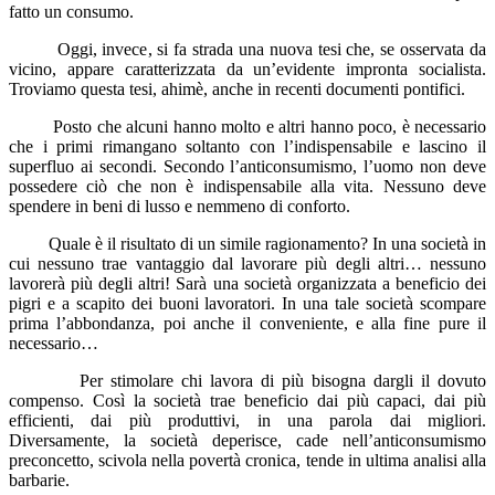
fatto un consumo.
Oggi, invece, si fa strada una nuova tesi che, se osservata da
vicino, appare caratterizzata da un’evidente impronta socialista.
Troviamo questa tesi, ahimè, anche in recenti documenti pontifici.
Posto che alcuni hanno molto e altri hanno poco, è necessario
che i primi rimangano soltanto con l’indispensabile e lascino il
superfluo ai secondi. Secondo l’anticonsumismo, l’uomo non deve
possedere ciò che non è indispensabile alla vita. Nessuno deve
spendere in beni di lusso e nemmeno di conforto.
Quale è il risultato di un simile ragionamento? In una società in
cui nessuno trae vantaggio dal lavorare più degli altri… nessuno
lavorerà più degli altri! Sarà una società organizzata a beneficio dei
pigri e a scapito dei buoni lavoratori. In una tale società scompare
prima l’abbondanza, poi anche il conveniente, e alla fine pure il
necessario…
Per stimolare chi lavora di più bisogna dargli il dovuto
compenso. Così la società trae beneficio dai più capaci, dai più
efficienti, dai più produttivi, in una parola dai migliori.
Diversamente, la società deperisce, cade nell’anticonsumismo
preconcetto, scivola nella povertà cronica, tende in ultima analisi alla
barbarie.