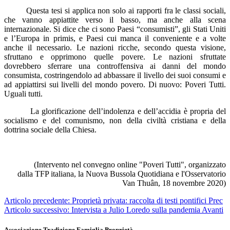
Questa tesi si applica non solo ai rapporti fra le classi sociali,
che vanno appiattite verso il basso, ma anche alla scena
internazionale. Si dice che ci sono Paesi “consumisti”, gli Stati Uniti
e l’Europa in primis, e Paesi cui manca il conveniente e a volte
anche il necessario. Le nazioni ricche, secondo questa visione,
sfruttano e opprimono quelle povere. Le nazioni sfruttate
dovrebbero sferrare una controffensiva ai danni del mondo
consumista, costringendolo ad abbassare il livello dei suoi consumi e
ad appiattirsi sui livelli del mondo povero. Di nuovo: Poveri Tutti.
Uguali tutti.
La glorificazione dell’indolenza e dell’accidia è propria del
socialismo e del comunismo, non della civiltà cristiana e della
dottrina sociale della Chiesa.
(Intervento nel convegno online "Poveri Tutti", organizzato
dalla TFP italiana, la Nuova Bussola Quotidiana e l'Osservatorio
Van Thuân, 18 novembre 2020)
Articolo precedente: Proprietà privata: raccolta di testi pontifici
Prec
Articolo successivo: Intervista a Julio Loredo sulla pandemia
Avanti
Associazione Tradizione Famiglia Proprietà