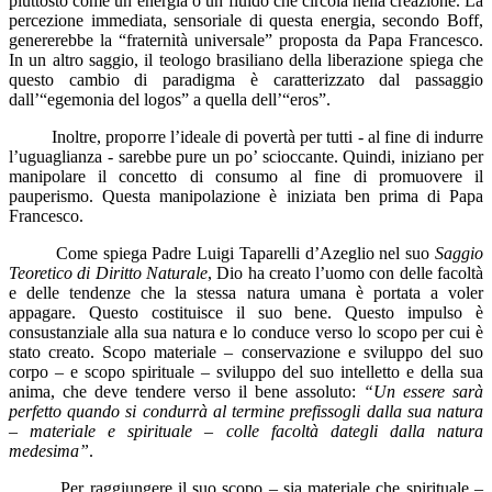
piuttosto come un’energia o un fluido che circola nella creazione. La
percezione immediata, sensoriale di questa energia, secondo Boff,
genererebbe la “fraternità universale” proposta da Papa Francesco.
In un altro saggio, il teologo brasiliano della liberazione spiega che
questo cambio di paradigma è caratterizzato dal passaggio
dall’“egemonia del logos” a quella dell’“eros”.
Inoltre, proporre l’ideale di povertà per tutti - al fine di indurre
l’uguaglianza - sarebbe pure un po’ scioccante. Quindi, iniziano per
manipolare il concetto di consumo al fine di promuovere il
pauperismo. Questa manipolazione è iniziata ben prima di Papa
Francesco.
Come spiega Padre Luigi Taparelli d’Azeglio nel suo
Saggio
Teoretico di Diritto Naturale
, Dio ha creato l’uomo con delle facoltà
e delle tendenze che la stessa natura umana è portata a voler
appagare. Questo costituisce il suo bene. Questo impulso è
consustanziale alla sua natura e lo conduce verso lo scopo per cui è
stato creato. Scopo materiale – conservazione e sviluppo del suo
corpo – e scopo spirituale – sviluppo del suo intelletto e della sua
anima, che deve tendere verso il bene assoluto:
“Un essere sarà
perfetto quando si condurrà al termine prefissogli dalla sua natura
– materiale e spirituale – colle facoltà dategli dalla natura
medesima”
.
Per raggiungere il suo scopo – sia materiale che spirituale –