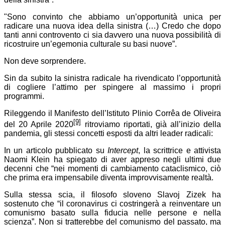
"Sono convinto che abbiamo un’opportunità unica per
radicare una nuova idea della sinistra (…) Credo che dopo
tanti anni controvento ci sia davvero una nuova possibilità di
ricostruire un’egemonia culturale su basi nuove”.
Non deve sorprendere.
Sin da subito la sinistra radicale ha rivendicato l’opportunità
di cogliere l’attimo per spingere al massimo i propri
programmi.
Rileggendo il Manifesto dell’Istituto Plinio Corrêa de Oliveira
[9]
del 20 Aprile 2020
ritroviamo riportati, già all’inizio della
pandemia, gli stessi concetti esposti da altri leader radicali:
In un articolo pubblicato su
Intercept
, la scrittrice e attivista
Naomi Klein ha spiegato di aver appreso negli ultimi due
decenni che “nei momenti di cambiamento cataclismico, ciò
che prima era impensabile diventa improvvisamente realtà.
Sulla stessa scia, il filosofo sloveno Slavoj Zizek ha
sostenuto che “il coronavirus ci costringerà a reinventare un
comunismo basato sulla fiducia nelle persone e nella
scienza”. Non si tratterebbe del comunismo del passato, ma