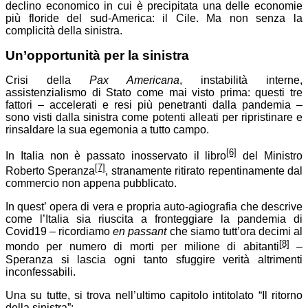
declino economico in cui è precipitata una delle economie
più floride del sud-America: il Cile. Ma non senza la
complicità della sinistra.
Un’opportunità per la sinistra
Crisi della
Pax Americana
, instabilità interne,
assistenzialismo di Stato come mai visto prima: questi tre
fattori – accelerati e resi più penetranti dalla pandemia –
sono visti dalla sinistra come potenti alleati per ripristinare e
rinsaldare la sua egemonia a tutto campo.
[6]
In Italia non è passato inosservato il libro
del Ministro
[7]
Roberto Speranza
, stranamente ritirato repentinamente dal
commercio non appena pubblicato.
In quest’ opera di vera e propria auto-agiografia che descrive
come l’Italia sia riuscita a fronteggiare la pandemia di
Covid19 – ricordiamo
en passant
che siamo tutt’ora decimi al
[8]
mondo per numero di morti per milione di abitanti
–
Speranza si lascia ogni tanto sfuggire verità altrimenti
inconfessabili.
Una su tutte, si trova nell’ultimo capitolo intitolato “Il ritorno
della sinistra”: