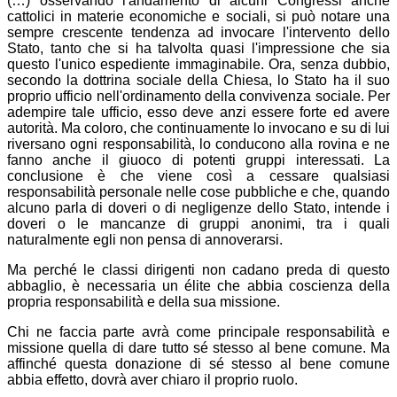
(…) osservando l'andamento di alcuni Congressi anche
cattolici in materie economiche e sociali, si può notare una
sempre crescente tendenza ad invocare l'intervento dello
Stato, tanto che si ha talvolta quasi l'impressione che sia
questo l'unico espediente immaginabile. Ora, senza dubbio,
secondo la dottrina sociale della Chiesa, lo Stato ha il suo
proprio ufficio nell'ordinamento della convivenza sociale. Per
adempire tale ufficio, esso deve anzi essere forte ed avere
autorità. Ma coloro, che continuamente lo invocano e su di lui
riversano ogni responsabilità, lo conducono alla rovina e ne
fanno anche il giuoco di potenti gruppi interessati. La
conclusione è che viene così a cessare qualsiasi
responsabilità personale nelle cose pubbliche e che, quando
alcuno parla di doveri o di negligenze dello Stato, intende i
doveri o le mancanze di gruppi anonimi, tra i quali
naturalmente egli non pensa di annoverarsi.
Ma perché le classi dirigenti non cadano preda di questo
abbaglio, è necessaria un élite che abbia coscienza della
propria responsabilità e della sua missione.
Chi ne faccia parte avrà come principale responsabilità e
missione quella di dare tutto sé stesso al bene comune. Ma
affinché questa donazione di sé stesso al bene comune
abbia effetto, dovrà aver chiaro il proprio ruolo.