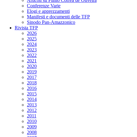
Articoli su Plinio Corrêa de Oliveira
Conferenze Varie
Elogi e apprezzamenti
Manifesti e documenti delle TFP
Sinodo Pan-Amazzonico
Rivista TFP
2026
2025
2024
2023
2022
2021
2020
2019
2017
2018
2016
2015
2014
2013
2012
2011
2010
2009
2008