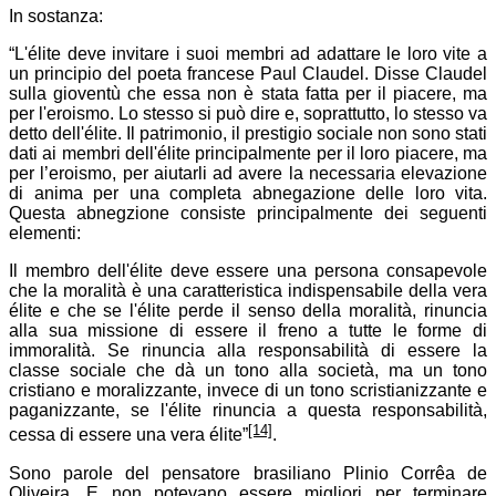
In sostanza:
“L'élite deve invitare i suoi membri ad adattare le loro vite a
un principio del poeta francese Paul Claudel. Disse Claudel
sulla gioventù che essa non è stata fatta per il piacere, ma
per l'eroismo. Lo stesso si può dire e, soprattutto, lo stesso va
detto dell'élite. Il patrimonio, il prestigio sociale non sono stati
dati ai membri dell'élite principalmente per il loro piacere, ma
per l’eroismo, per aiutarli ad avere la necessaria elevazione
di anima per una completa abnegazione delle loro vita.
Questa abnegzione consiste principalmente dei seguenti
elementi:
Il membro dell'élite deve essere una persona consapevole
che la moralità è una caratteristica indispensabile della vera
élite e che se l'élite perde il senso della moralità, rinuncia
alla sua missione di essere il freno a tutte le forme di
immoralità. Se rinuncia alla responsabilità di essere la
classe sociale che dà un tono alla società, ma un tono
cristiano e moralizzante, invece di un tono scristianizzante e
paganizzante, se l'élite rinuncia a questa responsabilità,
[14]
cessa di essere una vera élite”
.
Sono parole del pensatore brasiliano Plinio Corrêa de
Oliveira. E non potevano essere migliori per terminare