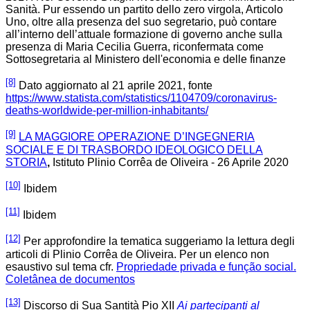
Sanità. Pur essendo un partito dello zero virgola, Articolo
Uno, oltre alla presenza del suo segretario, può contare
all’interno dell’attuale formazione di governo anche sulla
presenza di Maria Cecilia Guerra, riconfermata come
Sottosegretaria al Ministero dell'economia e delle finanze
[8]
Dato aggiornato al 21 aprile 2021, fonte
https://www.statista.com/statistics/1104709/coronavirus-
deaths-worldwide-per-million-inhabitants/
[9]
LA MAGGIORE OPERAZIONE D’INGEGNERIA
SOCIALE E DI TRASBORDO IDEOLOGICO DELLA
STORIA
,
Istituto Plinio Corrêa de Oliveira - 26 Aprile 2020
[10]
Ibidem
[11]
Ibidem
[12]
Per approfondire la tematica suggeriamo la lettura degli
articoli di Plinio Corrêa de Oliveira. Per un elenco non
esaustivo sul tema cfr.
Propriedade privada e função social.
Coletânea de documentos
[13]
Discorso di Sua Santità Pio XII
Ai partecipanti al