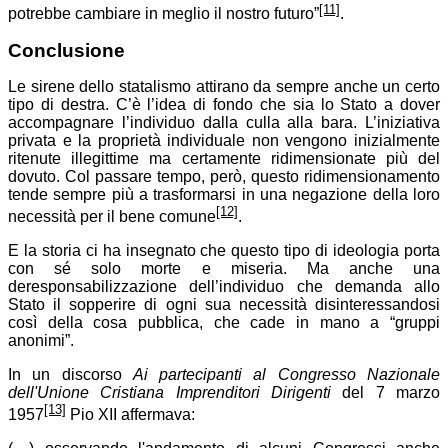
[11]
potrebbe cambiare in meglio il nostro futuro”
.
Conclusione
Le sirene dello statalismo attirano da sempre anche un certo
tipo di destra. C’è l’idea di fondo che sia lo Stato a dover
accompagnare l’individuo dalla culla alla bara. L’iniziativa
privata e la proprietà individuale non vengono inizialmente
ritenute illegittime ma certamente ridimensionate più del
dovuto. Col passare tempo, però, questo ridimensionamento
tende sempre più a trasformarsi in una negazione della loro
[12]
necessità per il bene comune
.
E la storia ci ha insegnato che questo tipo di ideologia porta
con sé solo morte e miseria. Ma anche una
deresponsabilizzazione dell’individuo che demanda allo
Stato il sopperire di ogni sua necessità disinteressandosi
così della cosa pubblica, che cade in mano a “gruppi
anonimi”.
In un discorso
Ai partecipanti al Congresso Nazionale
dell'Unione Cristiana Imprenditori Dirigenti
del 7 marzo
[13]
1957
Pio XII affermava: