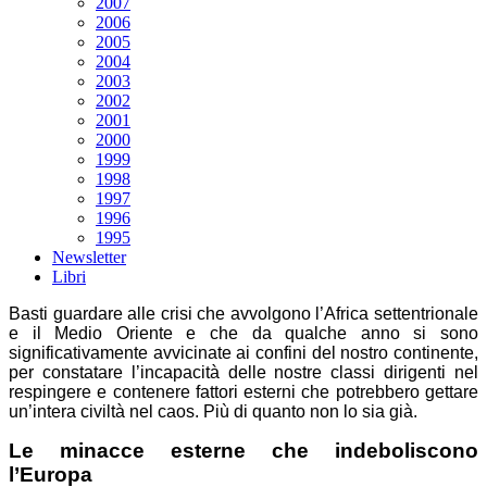
2007
2006
2005
2004
2003
2002
2001
2000
1999
1998
1997
1996
1995
Newsletter
Libri
Basti guardare alle crisi che avvolgono l’Africa settentrionale
e il Medio Oriente e che da qualche anno si sono
significativamente avvicinate ai confini del nostro continente,
per constatare l’incapacità delle nostre classi dirigenti nel
respingere e contenere fattori esterni che potrebbero gettare
un’intera civiltà nel caos. Più di quanto non lo sia già.
Le minacce esterne che indeboliscono
l’Europa