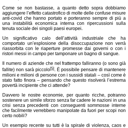
Come se non bastasse, a quanto detto sopra dobbiamo
aggiungere l’effetto catastrofico di molte delle confuse misure
anti-covid che hanno portato e porteranno sempre di più a
una instabilità economica interna con ripercussioni sulla
tenuta sociale dei singoli paesi europei.
Un significativo calo dell’attività industriale che ha
comportato un’esplosione della disoccupazione non verrà
riassorbita con le riaperture promesse dai governi o con i
ristori messi in campo per tamponare un bagno di sangue.
Il numero di aziende che nel frattempo falliranno (o sono già
[5]
fallite) non sarà piccolo
. È possibile pensare di mantenere
milioni e milioni di persone con i sussidi statali – così come è
stato fatto finora – pensando che questo risolverà l’estrema
povertà incipiente che ci attende?
Davvero le nostre economie, per quanto ricche, potranno
sostenere un simile sforzo senza far cadere le nazioni in una
crisi senza precedenti con conseguenti sommosse interne
che facilmente verrebbero manipolate da fuori per scopi non
certo nobili?
Un esempio recente su tutti è la spirale di violenza, caos e