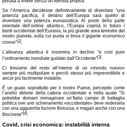
portata a vivere senza un’identità propria.
Se l’America decidesse definitivamente di diventare “una
potenza pacifica, il destino dell’Europa sarà quello di
diventare una potenza euroasiatica. Al posto della parte
orientale dell’ordine atlantico, l’Europa coprirà in futuro i
bordi occidentali dell’Eurasia, la più grande area terrestre del
nostro pianeta, sulla cui punta si trova il gigante economico
[2]
cinese”
.
L’alleanza atlantica è insomma in declino “e così pure
[3]
l’ordinamento mondiale guidato dall’Occidente”
.
Ci troviamo del resto all’interno di un «mondo nuovo»
sempre più multipolare e perciò stesso più imprevedibile e
ancor più facilmente instabile.
È un guaio soprattutto per il nostro Paese, percepito come
l’anello debole della catena occidentale e nella quale “Si
potrebbe domani immaginare un’Italia campo di battaglia
politica ove uno schieramento «occidentale» deve vedersela
con una agguerrita fazione filorussa, e magari anche con una
[4]
filocinese”
.
Covid, crisi economica: instabilità interna