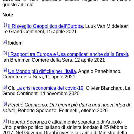
questo articolo.
Note
[1]
Il Risveglio Geopolitico dell’Europa
, Luuk Van Middelaar.
Le Grand Continent, 15 aprile 2021
[2]
Ibidem
[3]
I Rapporti tra Europa e Usa complicati anche dalla Brexit
,
Ian Bremmer. Corriere della Sera, 12 aprile 2021
[4]
Un Mondo più difficile per l’Italia
, Angelo Panebianco.
Corriere della Sera, 11 aprile 2021
[5]
Cfr.
La crisi economica del covid-19
, Olivier Blanchard. Le
Grand Continent, 14 novembre 2020
[6]
Perché Guariremo. Dai giorni più duri a una nuova idea di
salute
, Roberto Speranza. Feltrinelli, ottobre 2020
[7]
Roberto Speranza è attualmente segretario di Articolo
Uno, partito politico italiano di sinistra fondato il 25 febbraio
2017. Nel Governo Draghi riveste la carica di Ministro della