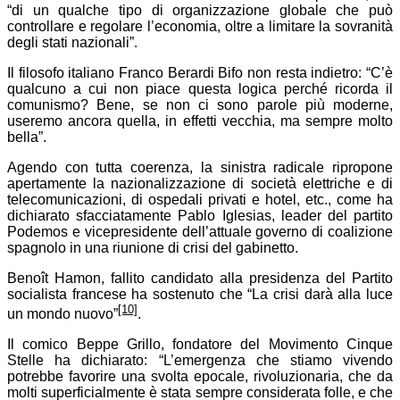
“di un qualche tipo di organizzazione globale che può
controllare e regolare l’economia, oltre a limitare la sovranità
degli stati nazionali”.
Il filosofo italiano Franco Berardi Bifo non resta indietro: “C’è
qualcuno a cui non piace questa logica perché ricorda il
comunismo? Bene, se non ci sono parole più moderne,
useremo ancora quella, in effetti vecchia, ma sempre molto
bella”.
Agendo con tutta coerenza, la sinistra radicale ripropone
apertamente la nazionalizzazione di società elettriche e di
telecomunicazioni, di ospedali privati e hotel, etc., come ha
dichiarato sfacciatamente Pablo Iglesias, leader del partito
Podemos e vicepresidente dell’attuale governo di coalizione
spagnolo in una riunione di crisi del gabinetto.
Benoît Hamon, fallito candidato alla presidenza del Partito
socialista francese ha sostenuto che “La crisi darà alla luce
[10]
un mondo nuovo”
.
Il comico Beppe Grillo, fondatore del Movimento Cinque
Stelle ha dichiarato: “L’emergenza che stiamo vivendo
potrebbe favorire una svolta epocale, rivoluzionaria, che da
molti superficialmente è stata sempre considerata folle, e che