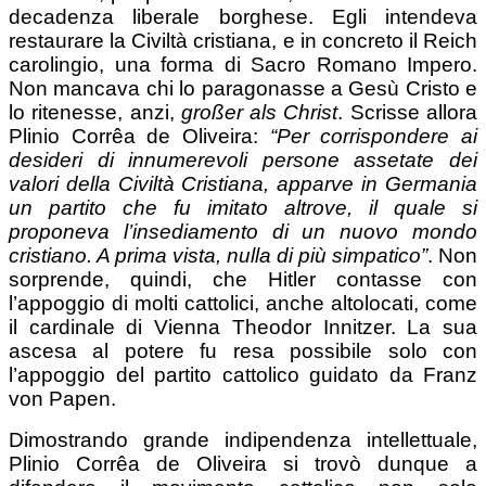
decadenza liberale borghese. Egli intendeva
restaurare la Civiltà cristiana, e in concreto il Reich
carolingio, una forma di Sacro Romano Impero.
Non mancava chi lo paragonasse a Gesù Cristo e
lo ritenesse, anzi,
großer als Christ
. Scrisse allora
Plinio Corrêa de Oliveira:
“Per corrispondere ai
desideri di innumerevoli persone assetate dei
valori della Civiltà Cristiana, apparve in Germania
un partito che fu imitato altrove, il quale si
proponeva l’insediamento di un nuovo mondo
cristiano. A prima vista, nulla di più simpatico”
. Non
sorprende, quindi, che Hitler contasse con
l’appoggio di molti cattolici, anche altolocati, come
il cardinale di Vienna Theodor Innitzer. La sua
ascesa al potere fu resa possibile solo con
l’appoggio del partito cattolico guidato da Franz
von Papen.
Dimostrando grande indipendenza intellettuale,
Plinio Corrêa de Oliveira si trovò dunque a