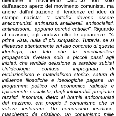
difendere il movimento cattolico non solo
dall’attacco aperto del movimento comunista, ma
anche dall’infiltrazione di tendenze ed idee di
stampo nazista:
“I cattolici devono essere
anticomunisti, antinazisti, antiliberali, antisocialisti,
antimassoni... appunto perché cattolici”
. Riguardo
al nazismo, egli andava oltre le apparenze:
“A
prima vista, nulla di più simpatico. Tuttavia, se si
riflettesse attentamente sul lato concreto di questa
ideologia, un lato che la machiavellica
propaganda rivelava solo a piccoli passi agli
iniziati, che terribile delusione si sarebbe subita!
Un’ideologia confusa, impregnata di
evoluzionismo e materialismo storico, satura di
influenze filosofiche e ideologiche pagane, un
programma politico ed economico radicale e
tipicamente socialista, dagli intollerabili pregiudizi
razzisti. Insomma, dietro ai bramiti anticomunisti
del nazismo, era proprio il comunismo che si
voleva instaurare. Un comunismo insidioso,
mascherato da cristiano. Un comunismo mille