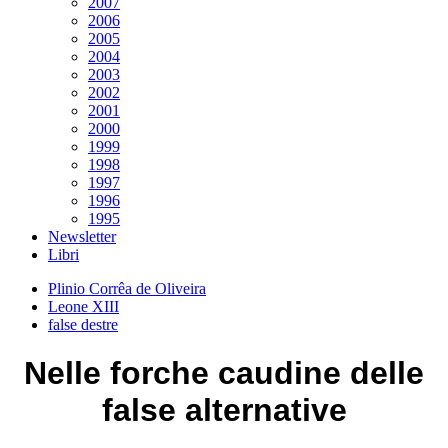
2007
2006
2005
2004
2003
2002
2001
2000
1999
1998
1997
1996
1995
Newsletter
Libri
Plinio Corrêa de Oliveira
Leone XIII
false destre
Nelle forche caudine delle
false alternative