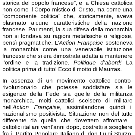
storica del popolo francese”, e la Chiesa cattolica
non come il Corpo mistico di Cristo, ma come una
“componente politica” che, storicamente, aveva
plasmato alcune caratteristiche della nazione
francese. Parimenti, la sua difesa della monarchia
non si fondava su ragioni metafisiche o religiose,
bensì pragmatiche. L’
Action Française
sosteneva
la monarchia come una venerabile istituzione
francese che si era dimostrata adatta a mantenere
l’ordine e la tradizione.
Politique d’abord!
La
politica prima di tutto! Ecco il motto di Maurras.
In assenza di un movimento cattolico contro-
rivoluzionario che potesse soddisfare sia le
esigenze della Fede sia quelle della militanza
monarchica, molti cattolici scelsero di militare
nell’
Action Française
, assimilandone quindi il
nazionalismo positivista. Situazione non del tutto
differente da quella che dovettero affrontare i
cattolici italiani vent’anni dopo, costretti a scegliere
fra il Partito Popolare Italiano di don Luigi Sturzo,