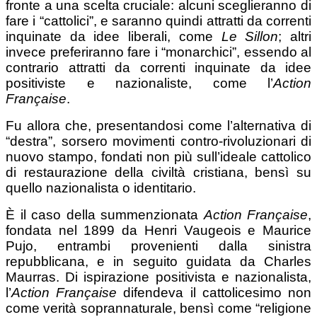
fronte a una scelta cruciale: alcuni sceglieranno di
fare i “cattolici”, e saranno quindi attratti da correnti
inquinate da idee liberali, come
Le Sillon
; altri
invece preferiranno fare i “monarchici”, essendo al
contrario attratti da correnti inquinate da idee
positiviste e nazionaliste, come l’
Action
Française
.
Fu allora che, presentandosi come l’alternativa di
“destra”, sorsero movimenti contro-rivoluzionari di
nuovo stampo, fondati non più sull’ideale cattolico
di restaurazione della civiltà cristiana, bensì su
quello nazionalista o identitario.
È il caso della summenzionata
Action Française
,
fondata nel 1899 da Henri Vaugeois e Maurice
Pujo, entrambi provenienti dalla sinistra
repubblicana, e in seguito guidata da Charles
Maurras. Di ispirazione positivista e nazionalista,
l’
Action Française
difendeva il cattolicesimo non
come verità soprannaturale, bensì come “religione