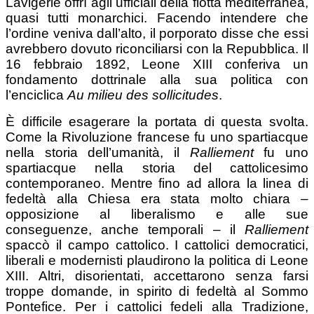
Lavigerie offrì agli ufficiali della flotta mediterranea,
quasi tutti monarchici. Facendo intendere che
l’ordine veniva dall’alto, il porporato disse che essi
avrebbero dovuto riconciliarsi con la Repubblica. Il
16 febbraio 1892, Leone XIII conferiva un
fondamento dottrinale alla sua politica con
l’enciclica
Au milieu des sollicitudes
.
È difficile esagerare la portata di questa svolta.
Come la Rivoluzione francese fu uno spartiacque
nella storia dell’umanità, il
Ralliement
fu uno
spartiacque nella storia del cattolicesimo
contemporaneo. Mentre fino ad allora la linea di
fedeltà alla Chiesa era stata molto chiara –
opposizione al liberalismo e alle sue
conseguenze, anche temporali – il
Ralliement
spaccò il campo cattolico. I cattolici democratici,
liberali e modernisti plaudirono la politica di Leone
XIII. Altri, disorientati, accettarono senza farsi
troppe domande, in spirito di fedeltà al Sommo
Pontefice. Per i cattolici fedeli alla Tradizione,