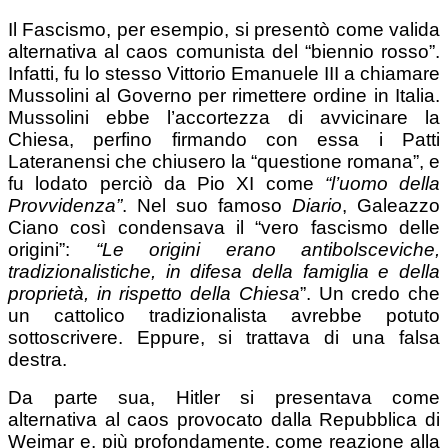
Il Fascismo, per esempio, si presentò come valida
alternativa al caos comunista del “biennio rosso”.
Infatti, fu lo stesso Vittorio Emanuele III a chiamare
Mussolini al Governo per rimettere ordine in Italia.
Mussolini ebbe l’accortezza di avvicinare la
Chiesa, perfino firmando con essa i Patti
Lateranensi che chiusero la “questione romana”, e
fu lodato perciò da Pio XI come
“l’uomo della
Provvidenza”
. Nel suo famoso
Diario
, Galeazzo
Ciano così condensava il “vero fascismo delle
origini”:
“Le origini erano antibolsceviche,
tradizionalistiche, in difesa della famiglia e della
proprietà, in rispetto della Chiesa
”. Un credo che
un cattolico tradizionalista avrebbe potuto
sottoscrivere. Eppure, si trattava di una falsa
destra.
Da parte sua, Hitler si presentava come
alternativa al caos provocato dalla Repubblica di
Weimar e, più profondamente, come reazione alla