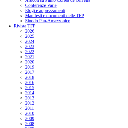
Articoli su Plinio Corrêa de Oliveira
Conferenze Varie
Elogi e apprezzamenti
Manifesti e documenti delle TFP
Sinodo Pan-Amazzonico
Rivista TFP
2026
2025
2024
2023
2022
2021
2020
2019
2017
2018
2016
2015
2014
2013
2012
2011
2010
2009
2008