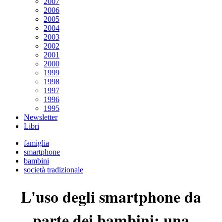
2007
2006
2005
2004
2003
2002
2001
2000
1999
1998
1997
1996
1995
Newsletter
Libri
famiglia
smartphone
bambini
società tradizionale
L'uso degli smartphone da
parte dei bambini: una