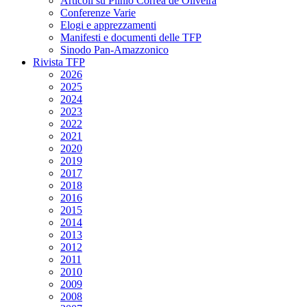
Articoli su Plinio Corrêa de Oliveira
Conferenze Varie
Elogi e apprezzamenti
Manifesti e documenti delle TFP
Sinodo Pan-Amazzonico
Rivista TFP
2026
2025
2024
2023
2022
2021
2020
2019
2017
2018
2016
2015
2014
2013
2012
2011
2010
2009
2008