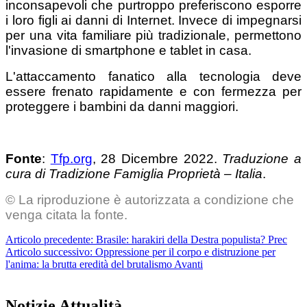
inconsapevoli che purtroppo preferiscono esporre
i loro figli ai danni di Internet. Invece di impegnarsi
per una vita familiare più tradizionale, permettono
l'invasione di smartphone e tablet in casa.
L'attaccamento fanatico alla tecnologia deve
essere frenato rapidamente e con fermezza per
proteggere i bambini da danni maggiori.
Fonte
:
Tfp.org
, 28 Dicembre 2022.
Traduzione a
cura di Tradizione Famiglia Proprietà – Italia
.
© La riproduzione è autorizzata a condizione che
venga citata la fonte.
Articolo precedente: Brasile: harakiri della Destra populista?
Prec
Articolo successivo: Oppressione per il corpo e distruzione per
l'anima: la brutta eredità del brutalismo
Avanti
Notizie Attualità