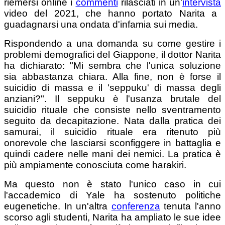
riemersi online i
commenti
rilasciati in un'
intervista
video del 2021, che hanno portato Narita a
guadagnarsi una ondata d'infamia sui media.
Rispondendo a una domanda su come gestire i
problemi demografici del Giappone, il dottor Narita
ha dichiarato: "Mi sembra che l'unica soluzione
sia abbastanza chiara. Alla fine, non è forse il
suicidio di massa e il 'seppuku' di massa degli
anziani?". Il seppuku è l'usanza brutale del
suicidio rituale che consiste nello sventramento
seguito da decapitazione. Nata dalla pratica dei
samurai, il suicidio rituale era ritenuto più
onorevole che lasciarsi sconfiggere in battaglia e
quindi cadere nelle mani dei nemici. La pratica è
più ampiamente conosciuta come harakiri.
Ma questo non è stato l'unico caso in cui
l'accademico di Yale ha sostenuto politiche
eugenetiche. In un'altra
conferenza
tenuta l'anno
scorso agli studenti, Narita ha ampliato le sue idee