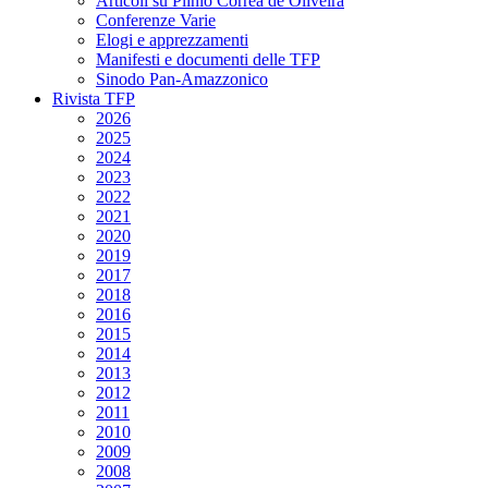
Articoli su Plinio Corrêa de Oliveira
Conferenze Varie
Elogi e apprezzamenti
Manifesti e documenti delle TFP
Sinodo Pan-Amazzonico
Rivista TFP
2026
2025
2024
2023
2022
2021
2020
2019
2017
2018
2016
2015
2014
2013
2012
2011
2010
2009
2008