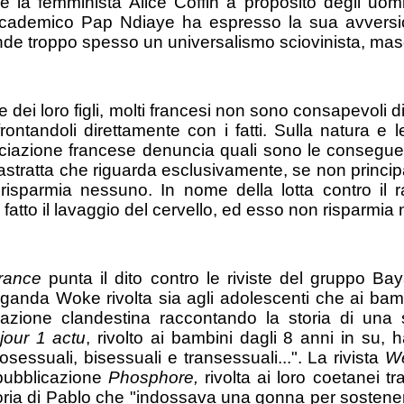
ive la femminista Alice Coffin a proposito degli uom
ccademico Pap Ndiaye ha espresso la sua avversion
conde troppo spesso un universalismo sciovinista, mas
 dei loro figli, molti francesi non sono consapevoli di
ontandoli direttamente con i fatti. Sulla natura e le
ssociazione francese denuncia quali sono le conseguen
astratta che riguarda esclusivamente, se non princip
sparmia nessuno. In nome della lotta contro il ra
 fatto il lavaggio del cervello, ed esso non risparmi
France
punta il dito contro le riviste del gruppo Bay
ganda Woke rivolta sia agli adolescenti che ai bam
zione clandestina raccontando la storia di una sim
jour 1 actu
, rivolto ai bambini dagli 8 anni in su, 
osessuali, bisessuali e transessuali...". La rivista
W
 pubblicazione
Phosphore,
rivolta ai loro coetanei 
storia di Pablo che "indossava una gonna per sosten