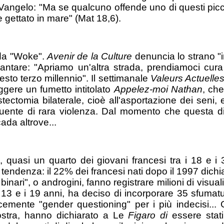
el Vangelo: "Ma se qualcuno offende uno di questi pic
 gettato in mare" (Mat 18,6).
nda "Woke".
Avenir de la Culture
denuncia lo strano "i
ntare: "Apriamo un'altra strada, prendiamoci cura 
esto terzo millennio". Il settimanale
Valeurs Actuelle
eggere un fumetto intitolato
Appelez-moi Nathan
, ch
tomia bilaterale, cioè all'asportazione dei seni, e 
cruente di rara violenza. Dal momento che questa 
cada altrove...
uasi un quarto dei giovani francesi tra i 18 e i
denza: il 22% dei francesi nati dopo il 1997 dichiar
 binari", o androgini, fanno registrare milioni di visua
i 13 e i 19 anni, ha deciso di incorporare 35 sfumat
emente "gender questioning" per i più indecisi... G
ostra, hanno dichiarato a Le
Figaro di
essere stat