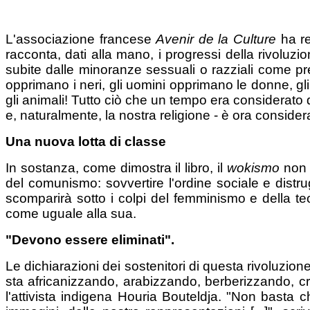
L'associazione francese
Avenir de la Culture
ha re
racconta, dati alla mano, i progressi della rivoluz
subite dalle minoranze sessuali o razziali come pre
opprimano i neri, gli uomini opprimano le donne, gl
gli animali! Tutto ciò che un tempo era considerato deg
e, naturalmente, la nostra religione - è ora consider
Una nuova lotta di classe
In sostanza, come dimostra il libro, il
wokismo
non è
del comunismo: sovvertire l'ordine sociale e distrugge
scomparirà sotto i colpi del femminismo e della teo
come uguale alla sua.
"Devono essere eliminati".
Le dichiarazioni dei sostenitori di questa rivoluzion
sta africanizzando, arabizzando, berberizzando, cr
l'attivista indigena Houria Bouteldja. "Non basta c