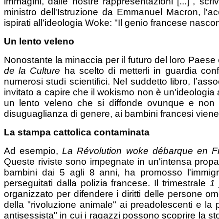
immagini, dalle nostre rappresentazioni [...]", scr
ministro dell'Istruzione da Emmanuel Macron, l'a
ispirati all'ideologia Woke: "Il genio francese nas
Un lento veleno
Nonostante la minaccia per il futuro del loro Paese e
de la Culture
ha scelto di metterli in guardia confr
numerosi studi scientifici. Nel suddetto libro, l’a
invitato a capire che il wokismo non è un'ideologia 
un lento veleno che si diffonde ovunque e non ri
disuguaglianza di genere, ai bambini francesi viene
La stampa cattolica contaminata
Ad esempio,
La Révolution woke débarque en 
Queste riviste sono impegnate in un'intensa propa
bambini dai 5 agli 8 anni, ha promosso l'immigra
perseguitati dalla polizia francese. Il trimestrale
1 
organizzato per difendere i diritti delle persone om
della "rivoluzione animale" ai preadolescenti e la
antisessista" in cui i ragazzi possono scoprire la 