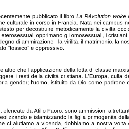
centemente pubblicato il libro
La Révolution woke
ione culturale in corso in Francia. Nata nei campus n
testo per decostruire metodicamente la civiltà occi
i eterosessuali opprimano gli omosessuali, i cristia
no di ammirazione - la virilità, il matrimonio, la nostr
ato "tossico" e oppressivo.
 altro che l’applicazione della lotta di classe marxis
re i resti della civiltà cristiana. L'Europa, culla de
ria gender; l'uomo, istituito da Dio come padrone d
e, elencate da Atilio Faoro, sono ammissioni altrettan
eolizzando e islamizzando la figlia primogenita de
he ci aiutiamo a vicenda, dobbiamo a nostra volta eli