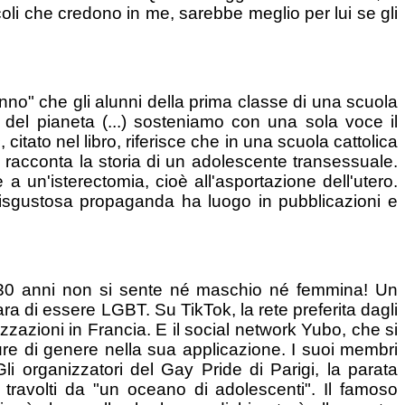
coli che credono in me, sarebbe meglio per lui se gli
nno" che gli alunni della prima classe di una scuola
del pianeta (...) sosteniamo con una sola voce il
s
, citato nel libro, riferisce che in una scuola cattolica
e racconta la storia di un adolescente transessuale.
a un'isterectomia, cioè all'asportazione dell'utero.
disgustosa propaganda ha luogo in pubblicazioni e
 30 anni non si sente né maschio né femmina! Un
a di essere LGBT. Su TikTok, la rete preferita dagli
lizzazioni in Francia. E il social network Yubo, che si
ure di genere nella sua applicazione. I suoi membri
li organizzatori del Gay Pride di Parigi, la parata
i travolti da "un oceano di adolescenti". Il famoso