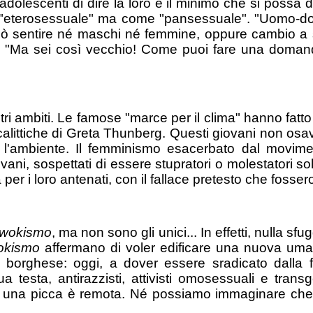
 adolescenti di dire la loro e il minimo che si possa
ome "eterosessuale" ma come "pansessuale". "Uomo-d
uò sentire né maschi né femmine, oppure cambio a
o: "Ma sei così vecchio! Come puoi fare una doma
altri ambiti. Le famose "marce per il clima" hanno fat
pocalittiche di Greta Thunberg. Questi giovani non os
'ambiente. Il femminismo esacerbato dal moviment
vani, sospettati di essere stupratori o molestatori
 per i loro antenati, con il fallace pretesto che fosse
wokismo
, ma non sono gli unici... In effetti, nulla sf
okismo
affermano di voler edificare una nuova umani
el borghese: oggi, a dover essere sradicato dalla 
a testa, antirazzisti, attivisti omosessuali e trans
tà di una picca è remota. Né possiamo immaginare c