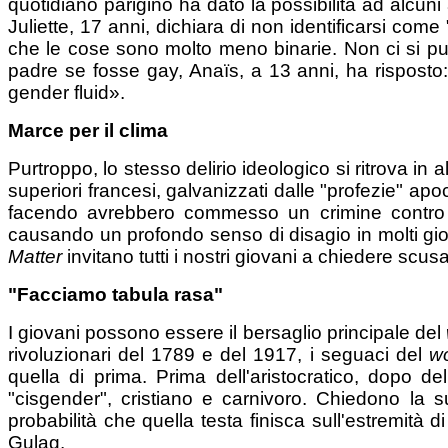
quotidiano parigino ha dato la possibilità ad alcuni
Juliette, 17 anni, dichiara di non identificarsi c
che le cose sono molto meno binarie. Non ci si p
padre se fosse gay, Anaïs, a 13 anni, ha rispost
gender fluid».
Marce per il clima
Purtroppo, lo stesso delirio ideologico si ritrova in 
superiori francesi, galvanizzati dalle "profezie" a
facendo avrebbero commesso un crimine contro l
causando un profondo senso di disagio in molti gio
Matter
invitano tutti i nostri giovani a chiedere scusa
"Facciamo tabula rasa"
I giovani possono essere il bersaglio principale del
rivoluzionari del 1789 e del 1917, i seguaci del
w
quella di prima. Prima dell'aristocratico, dopo d
"cisgender", cristiano e carnivoro. Chiedono la su
probabilità che quella testa finisca sull'estremi
Gulag.