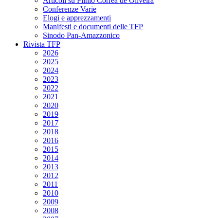
Articoli su Plinio Corrêa de Oliveira
Conferenze Varie
Elogi e apprezzamenti
Manifesti e documenti delle TFP
Sinodo Pan-Amazzonico
Rivista TFP
2026
2025
2024
2023
2022
2021
2020
2019
2017
2018
2016
2015
2014
2013
2012
2011
2010
2009
2008