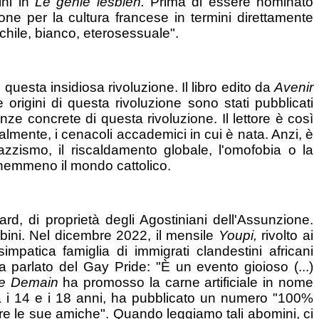
ini in
Le génie lesbien.
Prima di essere nominato
e per la cultura francese in termini direttamente
chile, bianco, eterosessuale".
 questa insidiosa rivoluzione. Il libro edito da
Avenir
 origini di questa rivoluzione sono stati pubblicati
ze concrete di questa rivoluzione. Il lettore è così
almente, i cenacoli accademici in cui è nata. Anzi, è
zzismo, il riscaldamento globale, l'omofobia o la
a nemmeno il mondo cattolico.
ard, di proprietà degli Agostiniani dell'Assunzione.
bini. Nel dicembre 2022, il mensile
Youpi,
rivolto ai
patica famiglia di immigrati clandestini africani
ha parlato del Gay Pride: "È un evento gioioso (...)
e Demain
ha promosso la carne artificiale in nome
tra i 14 e i 18 anni, ha pubblicato un numero "100%
ere le sue amiche". Quando leggiamo tali abomini, ci