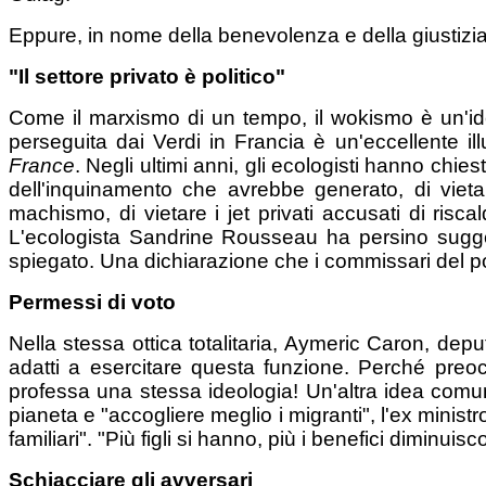
Eppure, in nome della benevolenza e della giustizia
"Il settore privato è politico"
Come il marxismo di un tempo, il wokismo è un'ideo
perseguita dai Verdi in Francia è un'eccellente i
France
. Negli ultimi anni, gli ecologisti hanno chies
dell'inquinamento che avrebbe generato, di vieta
machismo, di vietare i jet privati accusati di risca
L'ecologista Sandrine Rousseau ha persino suggeri
spiegato. Una dichiarazione che i commissari del p
Permessi di voto
Nella stessa ottica totalitaria, Aymeric Caron, deput
adatti a esercitare questa funzione. Perché preoc
professa una stessa ideologia! Un'altra idea comunis
pianeta e "accogliere meglio i migranti", l'ex minist
familiari". "Più figli si hanno, più i benefici diminui
Schiacciare gli avversari