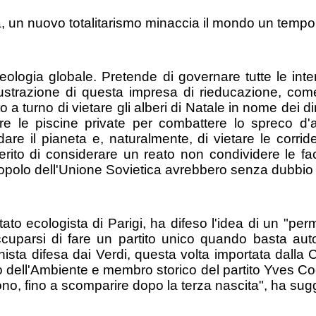
, un nuovo totalitarismo minaccia il mondo un tempo 
logia globale. Pretende di governare tutte le inter
llustrazione di questa impresa di rieducazione, com
to a turno di vietare gli alberi di Natale in nome dei di
re le piscine private per combattere lo spreco d'
ldare il pianeta e, naturalmente, di vietare le corrid
to di considerare un reato non condividere le fac
opolo dell'Unione Sovietica avrebbero senza dubbio 
ato ecologista di Parigi, ha difeso l'idea di un "per
cuparsi di fare un partito unico quando basta auto
ta difesa dai Verdi, questa volta importata dalla Ci
ro dell'Ambiente e membro storico del partito Yves Co
scono, fino a scomparire dopo la terza nascita", ha sugg