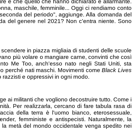
 dire è che quello che hanno dichiarato è allarmante.
onna, maschile, femminile... Oggi ci rendiamo conto
 seconda del periodo", aggiunge. Alla domanda del
nda del genere nel 2021? Non c'entra niente. Sono
to scendere in piazza migliaia di studenti delle scuole
avano più volare o mangiare carne, convinti che così
o Me Too, anch'esso nato negli Stati Uniti, sta
 solo perché nati maschi. Movimenti come
Black Lives
ro razzisti e oppressivi in ogni modo.
ugge ai militanti che vogliono decostruire tutto. Come i
tà. Per realizzarla, cercano di fare tabula rasa di
faccia della terra è l'uomo bianco, eterosessuale,
gender, femministe e antispecisti. Naturalmente, la
he la metà del mondo occidentale venga spedito nei