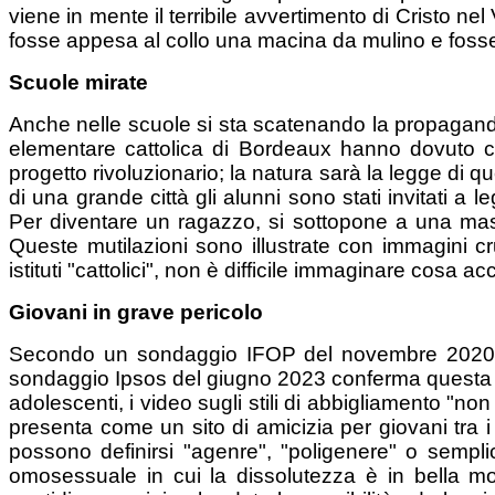
viene in mente il terribile avvertimento di Cristo n
fosse appesa al collo una macina da mulino e fosse
Scuole mirate
Anche nelle scuole si sta scatenando la propaga
elementare cattolica di Bordeaux hanno dovuto ca
progetto rivoluzionario; la natura sarà la legge di qu
di una grande città gli alunni sono stati invitati a l
Per diventare un ragazzo, si sottopone a una mastec
Queste mutilazioni sono illustrate con immagini 
istituti "cattolici", non è difficile immaginare cosa ac
Giovani in grave pericolo
Secondo un sondaggio IFOP del novembre 2020, q
sondaggio Ipsos del giugno 2023 conferma questa ten
adolescenti, i video sugli stili di abbigliamento "non
presenta come un sito di amicizia per giovani tra 
possono definirsi "agenre", "poligenere" o semplic
omosessuale in cui la dissolutezza è in bella m