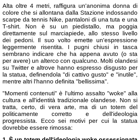
Alta oltre 4 metri, raffigura un'anonima donna di
colore che si allontana dalla Stazione indossando
scarpe da tennis Nike, pantaloni di una tuta e una
T-shirt. Non è su un piedistallo, ma poggia
direttamente sul marciapiede, allo stesso livello
dei pedoni. Il suo volto emette un'espressione
leggermente risentita. I pugni chiusi in tasca
sembrano indicare che ha appena avuto (o sta
per avere) un alterco con qualcuno. Molti olandesi
su Twitter e altrove hanno espresso disgusto per
la statua, definendola "di cattivo gusto" e "inutile",
mentre altri l'hanno definita "bellissima".
"Momenti contenuti" è l'ultimo assalto "woke" alla
cultura e all'identità tradizionale olandese. Non si
tratta, certo, di vera arte, ma di un totem del
politicamente corretto e dell'ideologia
progressista. Ecco sei motivi per cui la statua
dovrebbe essere rimossa:
1. È un totem dell'ideologia woke ossessionata