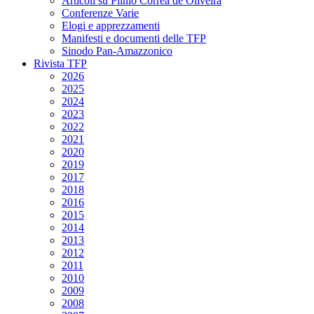
Articoli su Plinio Corrêa de Oliveira
Conferenze Varie
Elogi e apprezzamenti
Manifesti e documenti delle TFP
Sinodo Pan-Amazzonico
Rivista TFP
2026
2025
2024
2023
2022
2021
2020
2019
2017
2018
2016
2015
2014
2013
2012
2011
2010
2009
2008