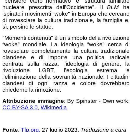
"pensiero etero normativo" e "struttura familiare
nucleare prescritta dall'Occidente". Il
BLM
ha
ispirato i movimenti "woke" in Europa che cercano
di rovesciare la cultura tradizionale, la famiglia e,
sì, persino le statue.
"Momenti contenuti" è un simbolo della rivoluzione
“woke” mondiale. La ideologia “woke” cerca di
rovesciare completamente la cultura tradizionale
olandese e di imporre una politica radicale
centrata sulla razza, l'ideologia di genere, la
rivoluzione LGBT, l'ecologia estrema e
l'eliminazione della sovranità nazionale. I cittadini
olandesi di ogni razza e colore dovrebbero
chiederne la rimozione.
Attribuzione immagine
: By Spinster - Own work,
CC BY-SA 3.0
,
Wikimedia
.
Fonte
:
Tfp.org
,
27 luglio 2023.
Traduzione a cura