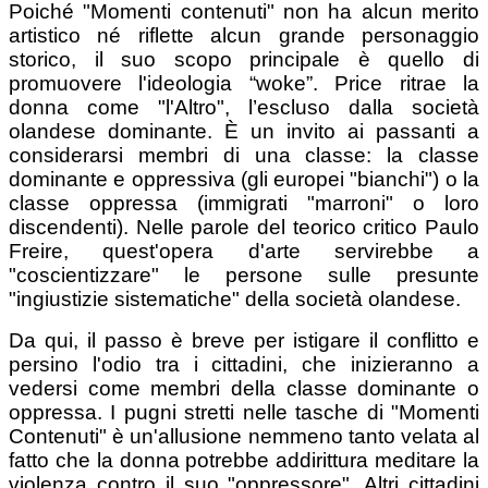
Poiché "Momenti contenuti" non ha alcun merito
artistico né riflette alcun grande personaggio
storico, il suo scopo principale è quello di
promuovere l'ideologia “woke”. Price ritrae la
donna come "l'Altro", l’escluso dalla società
olandese dominante. È un invito ai passanti a
considerarsi membri di una classe: la classe
dominante e oppressiva (gli europei "bianchi") o la
classe oppressa (immigrati "marroni" o loro
discendenti). Nelle parole del teorico critico Paulo
Freire, quest'opera d'arte servirebbe a
"coscientizzare" le persone sulle presunte
"ingiustizie sistematiche" della società olandese.
Da qui, il passo è breve per istigare il conflitto e
persino l'odio tra i cittadini, che inizieranno a
vedersi come membri della classe dominante o
oppressa. I pugni stretti nelle tasche di "Momenti
Contenuti" è un'allusione nemmeno tanto velata al
fatto che la donna potrebbe addirittura meditare la
violenza contro il suo "oppressore". Altri cittadini