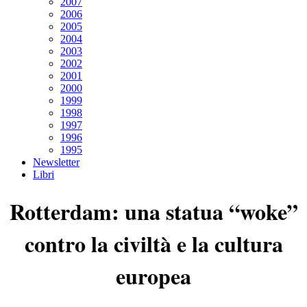
2007
2006
2005
2004
2003
2002
2001
2000
1999
1998
1997
1996
1995
Newsletter
Libri
Rotterdam: una statua “woke”
contro la civiltà e la cultura
europea