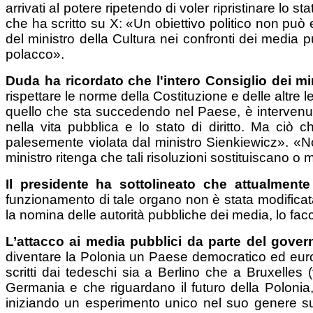
arrivati al potere ripetendo di voler ripristinare lo 
che ha scritto su X: «Un obiettivo politico non può e
del ministro della Cultura nei confronti dei media pu
polacco».
Duda ha ricordato che l'intero Consiglio dei
m
rispettare le norme della Costituzione e delle altre 
quello che sta succedendo nel Paese, è intervenuto
nella vita pubblica e lo stato di diritto. Ma ciò 
palesemente violata dal ministro Sienkiewicz». «
ministro ritenga che tali risoluzioni sostituiscano o 
Il presidente h
a sottolineato che attualmente
funzionamento di tale organo non è stata modificata i
la nomina delle autorità pubbliche dei media, lo f
L’attacco ai media pubblici da parte del gove
diventare la Polonia un Paese democratico ed eur
scritti dai tedeschi sia a Berlino che a Bruxell
Germania e che riguardano il futuro della Polon
iniziando un esperimento unico nel suo genere su s