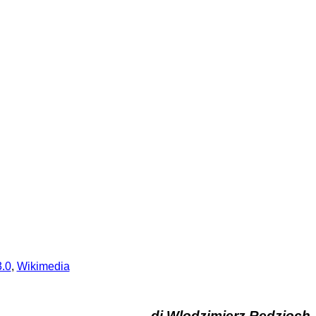
.0
,
Wikimedia
di Wlodzimierz Redzioch