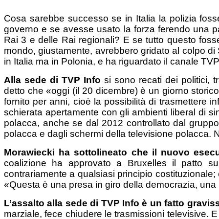
Cosa sarebbe successo se in Italia la polizia fosse e
governo e se avesse usato la forza ferendo una pa
Rai 3 e delle Rai regionali? E se tutto questo fosse
mondo, giustamente, avrebbero gridato al colpo di 
in Italia ma in Polonia, e ha riguardato il canale TVP 
Alla sede d
i
T
VP
Info
si sono recati dei politici,
detto che «oggi (il 20 dicembre) è un giorno storico
fornito per anni, cioè la possibilità di trasmettere
schierata apertamente con gli ambienti liberal di si
polacca, anche se dal 2012 controllato dal gruppo
polacca e dagli schermi della televisione polacca. 
Morawiecki ha sottolineato ch
e il nuovo esec
coalizione ha approvato a Bruxelles il patto su
contrariamente a qualsiasi principio costituzionale; e
«Questa è una presa in giro della democrazia, una 
L’assalto alla sede d
i
TVP Info è un fatto gravis
marziale, fece chiudere le trasmissioni televisive. 