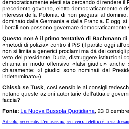
democraticamente eletti sta cercando di rendere il
precedente governo, eletto democraticamente e risp
interessi della Polonia, di non piegarsi al dominio
dominato dalla Germania e dalla Francia. E oggi si
liberali non possono governare democraticamente se 
Questo non è il primo tentativo di Bachmann
di 
«metodi di polizia» contro il PiS (il partito oggi all
non si limita a generici proclami ma dà dei consigl
veto del presidente Duda, distruggere istituzioni co
chiama in modo offensivo «falsi giudici» anche s
chiaramente: «I giudici sono nominati dal Presid
indeterminato»).
Chiss
à
se Tusk
, così sensibile ai consigli tedes
notano queste azioni autoritarie dell’attuale govern
faccia?
Fonte
:
La Nuova Bussola Quotidiana
, 23 Dicembr
Articolo precedente: L'entusiasmo per i veicoli elettrici è in via di es