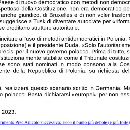
 Paese di nuovo democratico con metodi non democrat
ettoso della Costituzione, non era democratico per i
, anche giuridico, di Bruxelles e di non voler trasf
 suggerisce a Tusk di diventare autocrate per «rifo
ereditano strutture autoritarie.
incitare all'uso di metodi antidemocratici in Polonia.
’opposizione) e il presidente Duda. «Solo l’autoritaris
i precisi per il nuovo governo polacco. Prima di tutt
stituzionalmente stabilite come il Tribunale costituzi
e sono stati nominati in modo consono alla Costit
ente della Repubblica di Polonia, su richiesta de
chi, realizzerà questo scenario scritto in Germania.
o polacco. Basta dichiararsi «europei» per non esser
e 2023.
aurimento
Prec
Articolo successivo: Ecco il punto più debole (e più forte) 