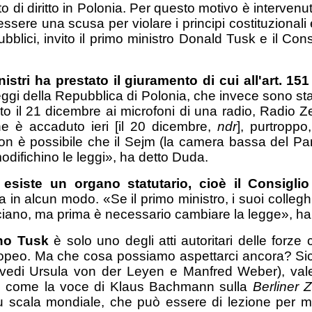
stato di diritto in Polonia. Per questo motivo è interv
ssere una scusa per violare i principi costituzionali 
bblici, invito il primo ministro Donald Tusk e il Consi
inistri ha prestato il giuramento di cui all'art. 15
leggi della Repubblica di Polonia, che invece sono sta
 il 21 dicembre ai microfoni di una radio, Radio Z
che è accaduto ieri [il 20 dicembre,
ndr
], purtroppo
Non è possibile che il Sejm (la camera bassa del P
modifichino le leggi», ha detto Duda.
 esiste un organo statutario, cioè il Consigli
n alcun modo. «Se il primo ministro, i suoi colleghi e
acciano, ma prima è necessario cambiare la legge», h
rno
Tusk
è solo uno degli atti autoritari delle forz
opeo. Ma che cosa possiamo aspettarci ancora? Si
es (vedi Ursula von der Leyen e Manfred Weber), va
ia, come la voce di Klaus Bachmann sulla
Berliner 
cala mondiale, che può essere di lezione per molti