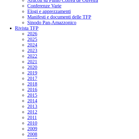
Articoli su Plinio Corrêa de Oliveira
Conferenze Varie
Elogi e apprezzamenti
Manifesti e documenti delle TFP
Sinodo Pan-Amazzonico
Rivista TFP
2026
2025
2024
2023
2022
2021
2020
2019
2017
2018
2016
2015
2014
2013
2012
2011
2010
2009
2008