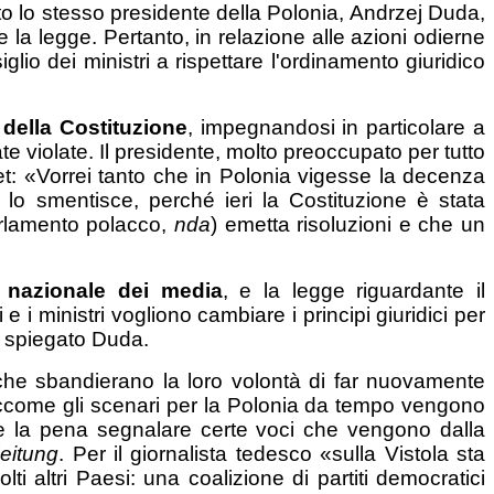
enuto lo stesso presidente della Polonia, Andrzej Duda,
e la legge. Pertanto, in relazione alle azioni odierne
glio dei ministri a rispettare l'ordinamento giuridico
1 della Costituzione
, impegnandosi in particolare a
te violate. Il presidente, molto preoccupato per tutto
et: «Vorrei tanto che in Polonia vigesse la decenza
, lo smentisce, perché ieri la Costituzione è stata
arlamento polacco,
nda
) emetta risoluzioni e che un
o nazionale dei media
, e la legge riguardante il
 i ministri vogliono cambiare i principi giuridici per
a spiegato Duda.
e che sbandierano la loro volontà di far nuovamente
ccome gli scenari per la Polonia da tempo vengono
le la pena segnalare certe voci che vengono dalla
Zeitung
. Per il giornalista tedesco «sulla Vistola sta
 altri Paesi: una coalizione di partiti democratici