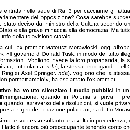
ntrata nella sede di Rai 3 per cacciarne gli attuali d
rlamentare dell’opposizione? Cosa sarebbe success
 stato deciso dal ministro della Cultura secondo una 
Stato e alla grave minaccia alla democrazia. Ma tu
Info della televisione statale.
 tra cui l’ex premier Mateusz Morawiecki, oggi all’op
». «Il governo di Donald Tusk, in modo del tutto ille
 informazioni. Vogliono invece la loro propaganda, l
nistra, antipolacca,
nda
), la stessa propaganda dell’O
 Ringier Axel Springer,
nda
), vogliono che la stess
Non permettiamolo!», ha esclamato l’ex premier.
utivo ha
voluto silenziare i media pubblici
in un 
ll'immigrazione; quando in Polonia si priva il pr
 quando, attraverso delle risoluzioni, si vuole privare 
presa in giro della nazione polacca», ha detto Moraw
simo
: è successo soltanto una volta in precedenza, 
E il fatto è ancora più preoccupante tenendo conto c