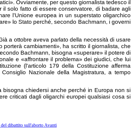
ici». Ovviamente, per questo giornalista tedesco il
l solo fatto di essere conservatore, di badare agli
ormare l’Unione europea in un superstato oligarchico
rmare» lo Stato perché, secondo Bachmann, i governi
 Già a ottobre aveva parlato della necessità di usare
mo porterà cambiamenti», ha scritto il giornalista, che
o, secondo Bachmann, bisogna «superare» il potere di
onale e «affrontare il problema» dei giudici, che lui
uzione (l'articolo 179 della Costituzione afferma
l Consiglio Nazionale della Magistratura, a tempo
 Ma bisogna chiedersi anche perché in Europa non si
e criticati dagli oligarchi europei qualsiasi cosa si
del dibattito sull'aborto
Avanti