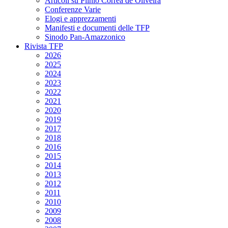
Articoli su Plinio Corrêa de Oliveira
Conferenze Varie
Elogi e apprezzamenti
Manifesti e documenti delle TFP
Sinodo Pan-Amazzonico
Rivista TFP
2026
2025
2024
2023
2022
2021
2020
2019
2017
2018
2016
2015
2014
2013
2012
2011
2010
2009
2008