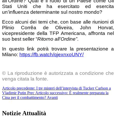
all’Ordine? Qual è il ruolo di un Paese come Gli
Stati Uniti che ha esercitato ed esercita
un’influenza determinante sul nostro mondo?
Ecco alcuni dei temi che, con base alle riunioni di
Plinio Corrêa de Oliveira, John Horvat,
vicepresidente della TFP Americana, affronta nel
suo best seller “
Ritorno all’Ordine”
.
In questo link potrà trovare la presentazione a
Milano:
https://fb.watch/qjexnxoUNY/
© La riproduzione è autorizzata a condizione che
venga citata la fonte.
Articolo precedente: I tre misteri dell’intervista di Tucker Carlson a
Vladimir Putin
Prec
Articolo successivo: È realmente preparata la
Cina per il combattimento?
Avanti
Notizie Attualità