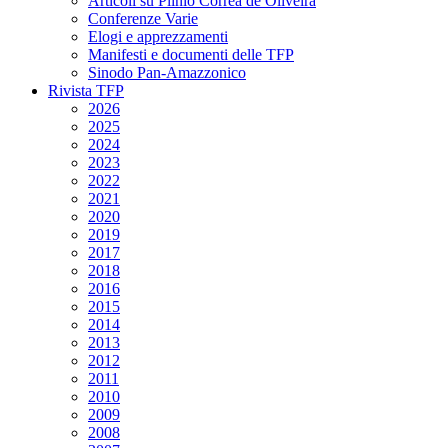
Articoli su Plinio Corrêa de Oliveira
Conferenze Varie
Elogi e apprezzamenti
Manifesti e documenti delle TFP
Sinodo Pan-Amazzonico
Rivista TFP
2026
2025
2024
2023
2022
2021
2020
2019
2017
2018
2016
2015
2014
2013
2012
2011
2010
2009
2008