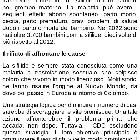
trasmettere l'infezione da sifilide ai loro bambini
nel grembo materno. La malattia può avere i
seguenti effetti: aborto spontaneo, parto morto,
cecità, parto prematuro, gravi problemi di salute
dopo il parto o morte del bambino. Nel 2022 sono
nati oltre 3.700 bambini con la sifilide, dieci volte di
più rispetto al 2012.
Il rifiuto di affrontare le cause
La sifilide è sempre stata conosciuta come una
malattia a trasmissione sessuale che colpisce
coloro che vivono in modo licenzioso. Molti storici
ne fanno risalire l'origine al Nuovo Mondo, da
dove poi passò in Europa al ritorno di Colombo.
Una strategia logica per diminuire il numero di casi
sarebbe di scoraggiare le vite promiscue. Una tale
azione affronterebbe il problema prima che
accada, non dopo. Tuttavia, i CDC escludono
questa strategia. Il loro obiettivo principale è
promuovere il test di chi vive in modo promiscuo. I