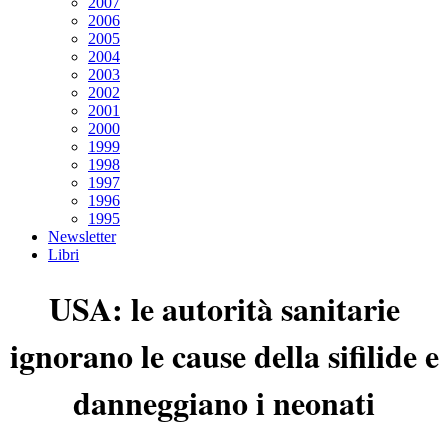
2007
2006
2005
2004
2003
2002
2001
2000
1999
1998
1997
1996
1995
Newsletter
Libri
USA: le autorità sanitarie
ignorano le cause della sifilide e
danneggiano i neonati