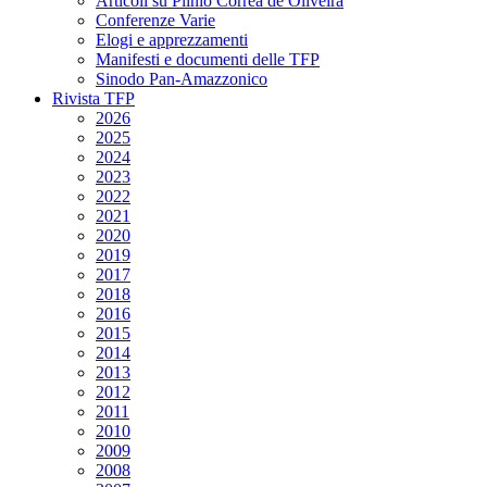
Articoli su Plinio Corrêa de Oliveira
Conferenze Varie
Elogi e apprezzamenti
Manifesti e documenti delle TFP
Sinodo Pan-Amazzonico
Rivista TFP
2026
2025
2024
2023
2022
2021
2020
2019
2017
2018
2016
2015
2014
2013
2012
2011
2010
2009
2008