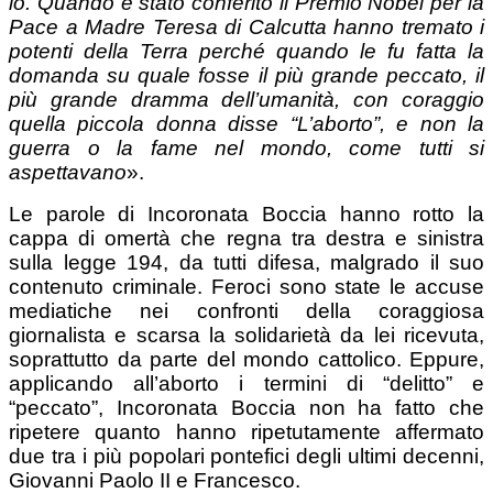
io. Quando è stato conferito il Premio Nobel per la
Pace a Madre Teresa di Calcutta hanno tremato i
potenti della Terra perché quando le fu fatta la
domanda su quale fosse il più grande peccato, il
più grande dramma dell’umanità, con coraggio
quella piccola donna disse “L’aborto”, e non la
guerra
o la fame nel mondo, come tutti si
aspettavano
».
Le parole di Incoronata Boccia hanno rotto la
cappa di omertà che regna tra destra e sinistra
sulla legge 194, da tutti difesa, malgrado il suo
contenuto criminale. Feroci sono state le accuse
mediatiche nei confronti della coraggiosa
giornalista e scarsa la solidarietà da lei ricevuta,
soprattutto da parte del mondo cattolico. Eppure,
applicando all’aborto i termini di “delitto” e
“peccato”, Incoronata Boccia non ha fatto che
ripetere quanto hanno ripetutamente affermato
due tra i più popolari pontefici degli ultimi decenni,
Giovanni Paolo II e Francesco.