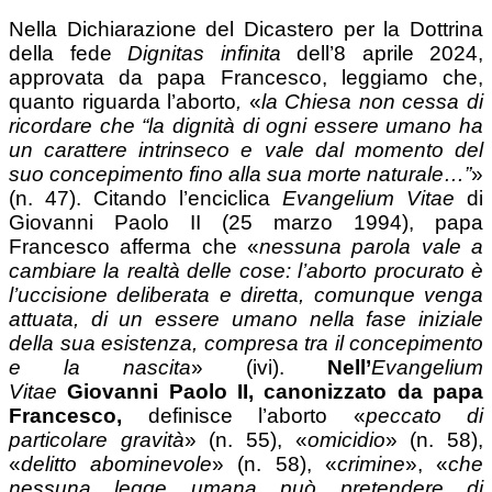
Nella Dichiarazione del Dicastero per la Dottrina
della fede
Dignitas infinita
dell’8 aprile 2024,
approvata da papa Francesco, leggiamo che,
quanto riguarda l’aborto
,
«
la
Chiesa non cessa di
ricordare che “la dignità di ogni essere umano ha
un carattere intrinseco e vale dal momento del
suo concepimento fino alla sua morte naturale…”
»
(n. 47). Citando l’enciclica
Evangelium Vitae
di
Giovanni Paolo II (25 marzo 1994), papa
Francesco afferma che «
nessuna parola vale a
cambiare la realtà delle cose: l’aborto procurato è
l’uccisione deliberata e diretta, comunque venga
attuata, di un essere umano nella fase iniziale
della sua esistenza, compresa tra il concepimento
e la nascita
» (ivi).
Nell’
Evangelium
Vitae
Giovanni Paolo II, canonizzato da papa
Francesco,
definisce l’aborto «
peccato di
particolare gravità
» (n. 55), «
omicidio
» (n. 58),
«
delitto abominevole
» (n. 58), «
crimine
», «
che
nessuna legge umana può pretendere di