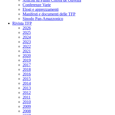
Articoli su Plinio Corrêa de Oliveira
Conferenze Varie
Elogi e apprezzamenti
Manifesti e documenti delle TFP
Sinodo Pan-Amazzonico
Rivista TFP
2026
2025
2024
2023
2022
2021
2020
2019
2017
2018
2016
2015
2014
2013
2012
2011
2010
2009
2008