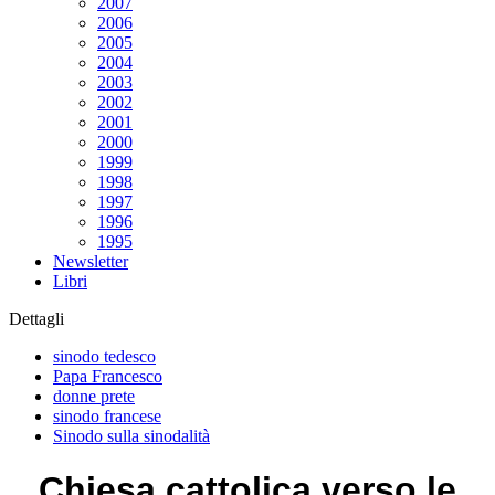
2007
2006
2005
2004
2003
2002
2001
2000
1999
1998
1997
1996
1995
Newsletter
Libri
Dettagli
sinodo tedesco
Papa Francesco
donne prete
sinodo francese
Sinodo sulla sinodalità
Chiesa cattolica verso le