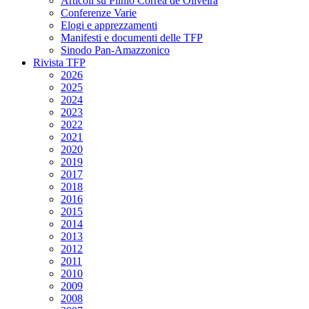
Articoli su Plinio Corrêa de Oliveira
Conferenze Varie
Elogi e apprezzamenti
Manifesti e documenti delle TFP
Sinodo Pan-Amazzonico
Rivista TFP
2026
2025
2024
2023
2022
2021
2020
2019
2017
2018
2016
2015
2014
2013
2012
2011
2010
2009
2008