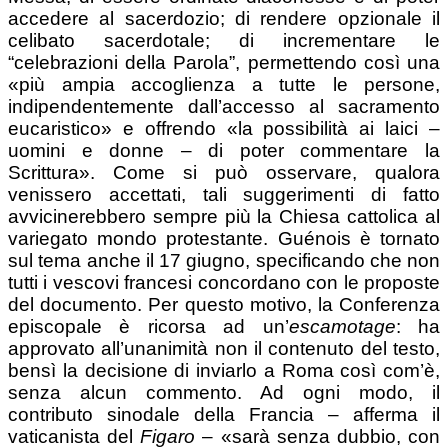
accedere al sacerdozio; di rendere opzionale il
celibato sacerdotale; di incrementare le
“celebrazioni della Parola”, permettendo così una
«più ampia accoglienza a tutte le persone,
indipendentemente dall’accesso al sacramento
eucaristico» e offrendo «la possibilità ai laici –
uomini e donne – di poter commentare la
Scrittura». Come si può osservare, qualora
venissero accettati, tali suggerimenti di fatto
avvicinerebbero sempre più la Chiesa cattolica al
variegato mondo protestante. Guénois è tornato
sul tema anche il 17 giugno, specificando che non
tutti i vescovi francesi concordano con le proposte
del documento. Per questo motivo, la Conferenza
episcopale è ricorsa ad un’
escamotage
: ha
approvato all’unanimità non il contenuto del testo,
bensì la decisione di inviarlo a Roma così com’è,
senza alcun commento. Ad ogni modo, il
contributo sinodale della Francia – afferma il
vaticanista del
Figaro
– «sarà senza dubbio, con