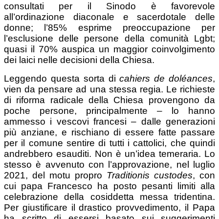
consultati per il Sinodo è favorevole
all’ordinazione diaconale e sacerdotale delle
donne; l’85% esprime preoccupazione per
l’esclusione delle persone della comunità Lgbt;
quasi il 70% auspica un maggior coinvolgimento
dei laici nelle decisioni della Chiesa.
Leggendo questa sorta di
cahiers de doléances
,
vien da pensare ad una stessa regia. Le richieste
di riforma radicale della Chiesa provengono da
poche persone, principalmente – lo hanno
ammesso i vescovi francesi – dalle generazioni
più anziane, e rischiano di essere fatte passare
per il comune sentire di tutti i cattolici, che quindi
andrebbero esauditi. Non è un’idea temeraria. Lo
stesso è avvenuto con l’approvazione, nel luglio
2021, del motu propro
Traditionis custodes
, con
cui papa Francesco ha posto pesanti limiti alla
celebrazione della cosiddetta messa tridentina.
Per giustificare il drastico provvedimento, il Papa
ha scritto di essersi basato sui suggerimenti