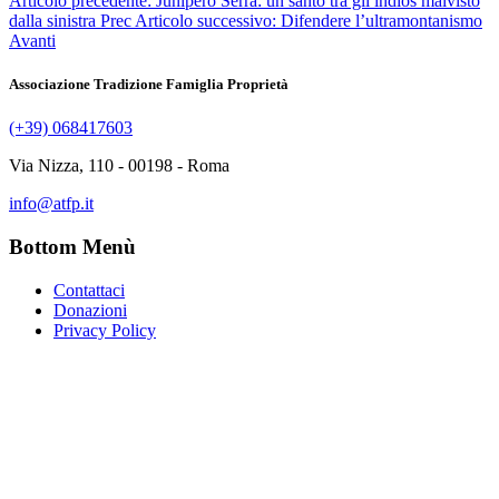
Articolo precedente: Junipero Serra: un santo tra gli indios malvisto
dalla sinistra
Prec
Articolo successivo: Difendere l’ultramontanismo
Avanti
Associazione Tradizione Famiglia Proprietà
(+39) 068417603
Via Nizza, 110 - 00198 - Roma
info@atfp.it
Bottom Menù
Contattaci
Donazioni
Privacy Policy