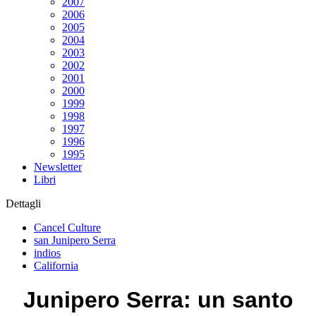
2007
2006
2005
2004
2003
2002
2001
2000
1999
1998
1997
1996
1995
Newsletter
Libri
Dettagli
Cancel Culture
san Junipero Serra
indios
California
Junipero Serra: un santo