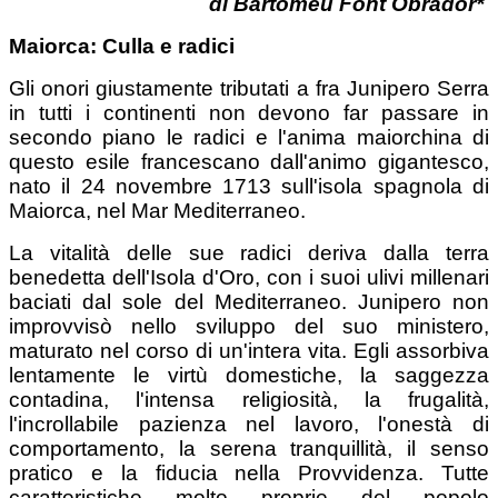
di Bartomeu Font Obrador*
Maiorca: Culla e radici
Gli onori giustamente tributati a fra Junipero Serra
in tutti i continenti non devono far passare in
secondo piano le radici e l'anima maiorchina di
questo esile francescano dall'animo gigantesco,
nato il 24 novembre 1713 sull'isola spagnola di
Maiorca, nel Mar Mediterraneo.
La vitalità delle sue radici deriva dalla terra
benedetta dell'Isola d'Oro, con i suoi ulivi millenari
baciati dal sole del Mediterraneo. Junipero non
improvvisò nello sviluppo del suo ministero,
maturato nel corso di un'intera vita. Egli assorbiva
lentamente le virtù domestiche, la saggezza
contadina, l'intensa religiosità, la frugalità,
l'incrollabile pazienza nel lavoro, l'onestà di
comportamento, la serena tranquillità, il senso
pratico e la fiducia nella Provvidenza. Tutte
caratteristiche molto proprie del popolo