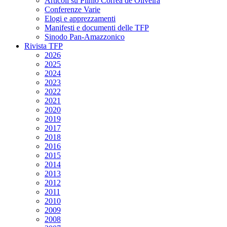
Articoli su Plinio Corrêa de Oliveira
Conferenze Varie
Elogi e apprezzamenti
Manifesti e documenti delle TFP
Sinodo Pan-Amazzonico
Rivista TFP
2026
2025
2024
2023
2022
2021
2020
2019
2017
2018
2016
2015
2014
2013
2012
2011
2010
2009
2008