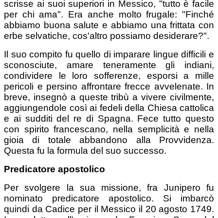
scrisse ai suoi superiori in Messico, "tutto è facile
per chi ama". Era anche molto frugale: "Finché
abbiamo buona salute e abbiamo una frittata con
erbe selvatiche, cos'altro possiamo desiderare?".
Il suo compito fu quello di imparare lingue difficili e
sconosciute, amare teneramente gli indiani,
condividere le loro sofferenze, esporsi a mille
pericoli e persino affrontare frecce avvelenate. In
breve, insegnò a queste tribù a vivere civilmente,
aggiungendole così ai fedeli della Chiesa cattolica
e ai sudditi del re di Spagna. Fece tutto questo
con spirito francescano, nella semplicità e nella
gioia di totale abbandono alla Provvidenza.
Questa fu la formula del suo successo.
Predicatore apostolico
Per svolgere la sua missione, fra Junipero fu
nominato predicatore apostolico. Si imbarcò
quindi da Cadice per il Messico il 20 agosto 1749.