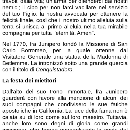
travolti dalla vita; un'arma per difenderci dai nostri
nemici; il cibo per non farci vacillare nel servizio
del tuo Figlio; la nostra avvocata per ottenere la
felicità finale, così che il nostro ultimo alleluia sulla
terra si unisca al primo alleluia nella tua mirabile
compagnia per tutta l'eternità. Amen".
Nel 1770, fra Junipero fondò la Missione di San
Carlo Borromeo, per la quale ottenne dal
Visitatore Generale una statua della Madonna di
Betlemme. La intronizzò sotto una grande quercia
con il titolo di
Conquistadora.
La festa dei mietitori
Dall'alto del suo trono immortale, fra Junipero
guarderà con favore alla menzione di alcuni dei
suoi compagni che condivisero le sue fatiche
apostoliche in California. La luce della fama non è
calata su di loro come sul loro maestro. Tuttavia,
anche loro sono degni di gloria come grandi
missionari che hanno evangelizzato la costa del