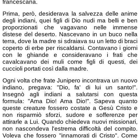
francescana.
Prima, però, desiderava la salvezza delle anime
degli indiani, quei figli di Dio nudi ma belli e ben
proporzionati che vagavano nelle immense
distese del deserto. Nascevano in un buco nella
terra, dove la madre si sdraiava su un letto di braci
coperto di erbe per riscaldarsi. Contavano i giorni
con le ghiande e consideravano i frati che
cavalcavano dei muli come figli di questi, dei
cuccioli portati così dalla madre.
Ogni volta che frate Junipero incontrava un nuovo
indiano, pregava: "Dio, fa' di lui un santo!".
Insegnò agli indiani a salutarsi con questa
formula: "Ama Dio! Ama Dio!". Sapeva quanto
queste creature fossero costate a Gesù Cristo e
non risparmiò sforzi, sudore e sofferenze per
attirarle a Lui. Quando chiedeva nuovi missionari,
non nascondeva l'estrema difficoltà del compito.
Voleva che fossero "innamorati di Cristo". Come