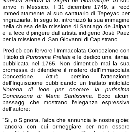
Nuestra Señora la Virgen de Guadalupe.
Al suo
arrivo in Messico, il 31 dicembre 1749, si recò
immediatamente al suo santuario di Tepeyac per
ringraziarla. In seguito, intronizzò la sua immagine
nella chiesa della missione di Santiago de Jalpan
e la fece dipingere dall'artista indigeno José Paez
per la missione di San Giovanni di Capistrano.
Predicò con fervore l'Immacolata Concezione con
il titolo di
Purissima Prelata
e le dedicò una litania,
pubblicata nel 1765. Non dimenticò mai la sua
promessa di difendere il mistero dell'Immacolata
Concezione. Attirò persino l'attenzione
dell'Inquisizione pubblicando un trattato intitolato
Novena di lode per onorare la purissima
Concezione di Maria Santissima
. Ecco alcuni
passaggi che mostrano l'eleganza espressiva
dell'autore:
"Sii, o Signora, l'alba che annuncia le nostre gioie;
l'ancora con cui ormeggiare per non essere