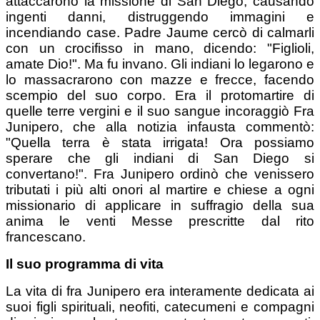
attaccarono la missione di San Diego, causando
ingenti danni, distruggendo immagini e
incendiando case. Padre Jaume cercò di calmarli
con un crocifisso in mano, dicendo: "Figlioli,
amate Dio!". Ma fu invano. Gli indiani lo legarono e
lo massacrarono con mazze e frecce, facendo
scempio del suo corpo. Era il protomartire di
quelle terre vergini e il suo sangue incoraggiò Fra
Junipero, che alla notizia infausta commentò:
"Quella terra è stata irrigata! Ora possiamo
sperare che gli indiani di San Diego si
convertano!". Fra Junipero ordinò che venissero
tributati i più alti onori al martire e chiese a ogni
missionario di applicare in suffragio della sua
anima le venti Messe prescritte dal rito
francescano.
Il suo programma di vita
La vita di fra Junipero era interamente dedicata ai
suoi figli spirituali, neofiti, catecumeni e compagni