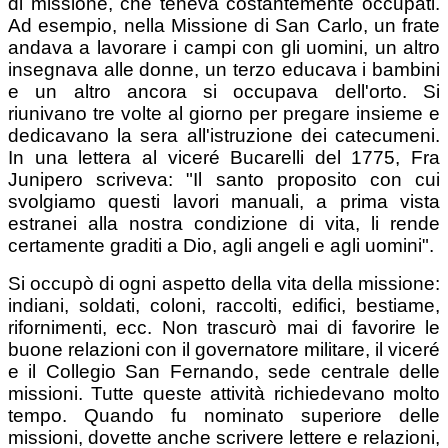
di missione, che teneva costantemente occupati.
Ad esempio, nella Missione di San Carlo, un frate
andava a lavorare i campi con gli uomini, un altro
insegnava alle donne, un terzo educava i bambini
e un altro ancora si occupava dell'orto. Si
riunivano tre volte al giorno per pregare insieme e
dedicavano la sera all'istruzione dei catecumeni.
In una lettera al viceré Bucarelli del 1775, Fra
Junipero scriveva: "Il santo proposito con cui
svolgiamo questi lavori manuali, a prima vista
estranei alla nostra condizione di vita, li rende
certamente graditi a Dio, agli angeli e agli uomini".
Si occupò di ogni aspetto della vita della missione:
indiani, soldati, coloni, raccolti, edifici, bestiame,
rifornimenti, ecc. Non trascurò mai di favorire le
buone relazioni con il governatore militare, il viceré
e il Collegio San Fernando, sede centrale delle
missioni. Tutte queste attività richiedevano molto
tempo. Quando fu nominato superiore delle
missioni, dovette anche scrivere lettere e relazioni,